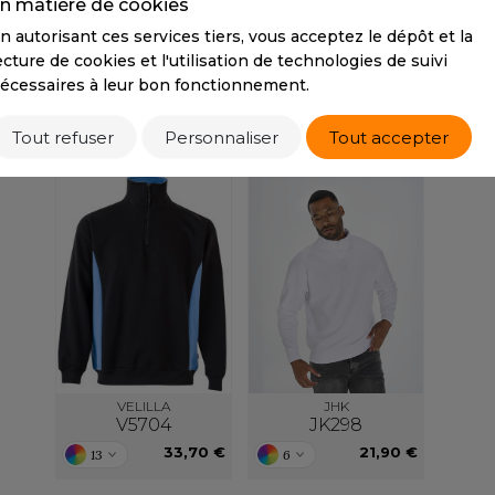
n matière de cookies
Tarif conseillé de revente à la pièce
S
34,50 €
n autorisant ces services tiers, vous acceptez le dépôt et la
SANS ETIQUETTE
ecture de cookies et l'utilisation de technologies de suivi
écessaires à leur bon fonctionnement.
PRODUITS SIMILAIRES
Tout refuser
Personnaliser
Tout accepter
VELILLA
JHK
V5704
JK298
33,70 €
21,90 €
13
6