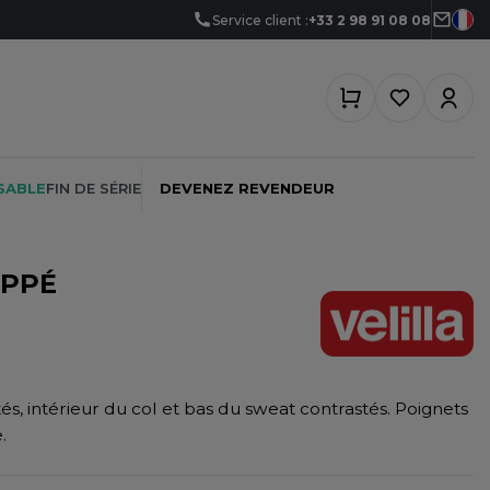
Service client :
+33 2 98 91 08 08
SABLE
FIN DE SÉRIE
DEVENEZ REVENDEUR
IPPÉ
PEINTRE
SOFTSHELL
SF CLOTHING
PLOMBIER
SOUS-VETEMENTS
SO DENIM
s, intérieur du col et bas du sweat contrastés. Poignets
PROMOTIONNEL
SPORT
SPIRO
.
RESTAURATION
SWEAT-SHIRT
SPLASHMACS
SANTÉ
TABLIER