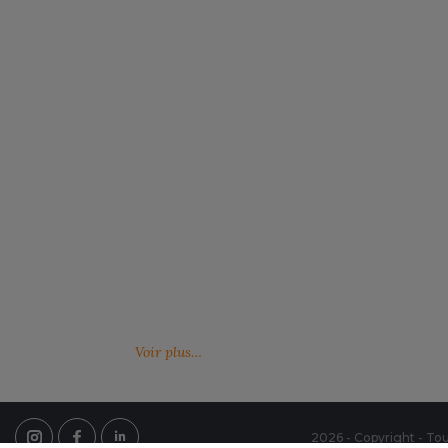
Notre engagement RSE
Retrouvez ici nos engagements RSE. Notre
Venez feuille
action a pour but d’améliorer les conditions de
catalogues 
travail mais aussi notre environnement.
Voir plus…
2026 - Copyright - Tou