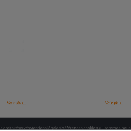
Nos catalogues
Des services person
ter, télécharger et découvrir nos
De nouveaux services, de nouvell
(catalogue général, catalogues
découvrez ici ce qu'IMBRETEX pe
d'influence,…)
de nouveau.
Voir plus…
Voir plus…
s droits réservés
Mentions légales
Préférences cookies
Qui sommes-nous