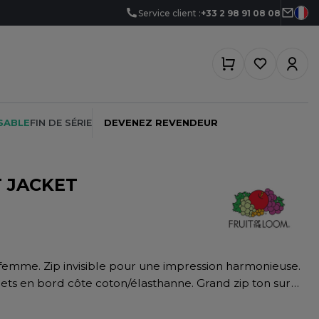
Service client :
+33 2 98 91 08 08
SABLE
FIN DE SÉRIE
DEVENEZ REVENDEUR
 JACKET
PEINTRE
SOFTSHELL
SF CLOTHING
PLOMBIER
SOUS-VETEMENTS
SO DENIM
PROMOTIONNEL
SPORT
SPIRO
nets en bord côte coton/élasthanne. Grand zip ton sur
RESTAURATION
SWEAT-SHIRT
SPLASHMACS
SANTÉ
TABLIER