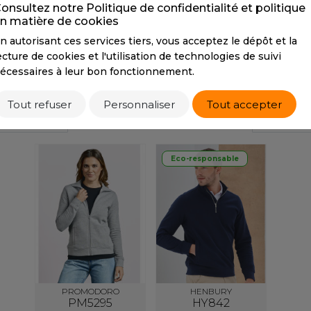
onsultez notre Politique de confidentialité et politique
S
n matière de cookies
SANS ETIQUETTE
n autorisant ces services tiers, vous acceptez le dépôt et la
Tarif conseillé de revente à la pièce
34,00 €
ecture de cookies et l'utilisation de technologies de suivi
écessaires à leur bon fonctionnement.
Tout refuser
Personnaliser
Tout accepter
/ TRIO
PRODUITS SIMILAIRES
PROD
Eco-responsable
PROMODORO
HENBURY
PM5295
HY842