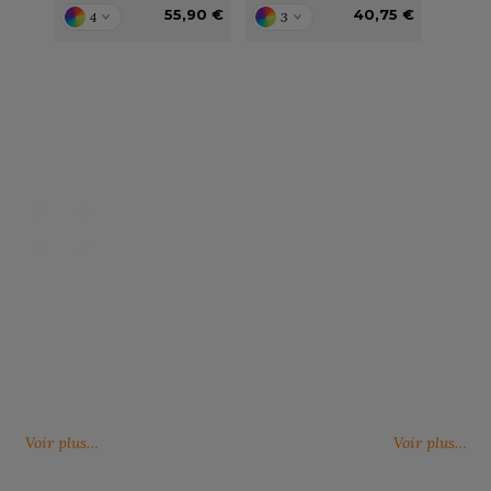
55,90 €
40,75 €
4
3
Nos catalogues
Des services person
ter, télécharger et découvrir nos
De nouveaux services, de nouvell
(catalogue général, catalogues
découvrez ici ce qu'IMBRETEX pe
d'influence,…)
de nouveau.
Voir plus…
Voir plus…