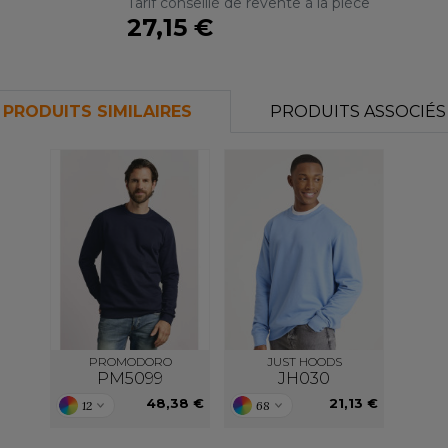
Tarif conseillé de revente à la pièce
27,15 €
PRODUITS SIMILAIRES
PRODUITS ASSOCIÉS
PROMODORO
JUST HOODS
PM5099
JH030
48,38 €
21,13 €
12
68