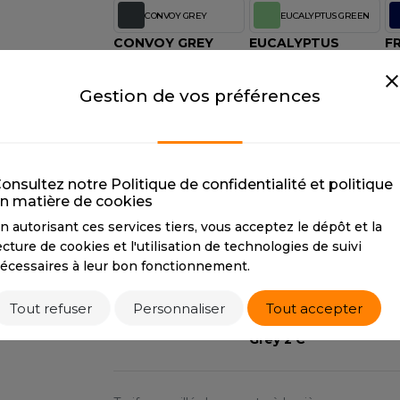
S
CONVOY GREY
EUCALYPTUS GREEN
CONVOY GREY
SANS ETIQUETTE
EUCALYPTUS
F
CMYK
18 5 0 71
GREEN
C
PANTONE
444 C
CMYK
44 17 43 0
P
Gestion de vos préférences
PANTONE
5575C
MINERAL BLUE
MOCHA
MINERAL BLUE
MOCHA
M
CMYK
56 34 23 6
CMYK
47 52 64 21
Y
onsultez notre Politique de confidentialité et politique
n matière de cookies
PANTONE
535 C
PANTONE
4272 C
C
P
n autorisant ces services tiers, vous acceptez le dépôt et la
ecture de cookies et l'utilisation de technologies de suivi
SPORT HEATHER
URBAN GREY
écessaires à leur bon fonctionnement.
SPORT HEATHER
URBAN GREY
W
CMYK
2 2 0 56
CMYK
2 0 0 18
C
Tout refuser
Personnaliser
Tout accepter
PANTONE
424 C
PANTONE
Cool
P
Grey 2 C