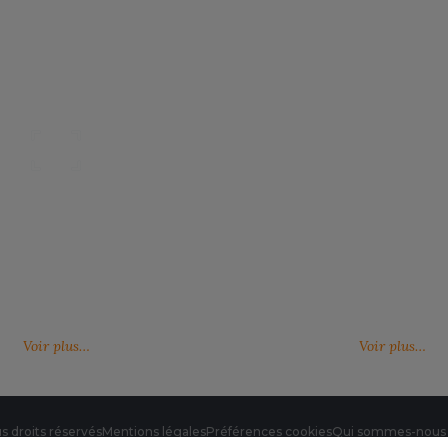
Nos catalogues
Des services person
ter, télécharger et découvrir nos
De nouveaux services, de nouvell
(catalogue général, catalogues
découvrez ici ce qu'IMBRETEX pe
d'influence,…)
de nouveau.
Voir plus…
Voir plus…
s droits réservés
Mentions légales
Préférences cookies
Qui sommes-nous