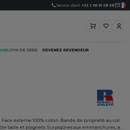
Service client :
+33 2 98 91 08 08
SABLE
FIN DE SÉRIE
DEVENEZ REVENDEUR
PEINTRE
SOFTSHELL
SF CLOTHING
PLOMBIER
SOUS-VETEMENTS
SO DENIM
PROMOTIONNEL
SPORT
SPIRO
RESTAURATION
SWEAT-SHIRT
SPLASHMACS
ôte taille et poignets. Surpiqûres aux emmanchures, aux
SANTÉ
TABLIER