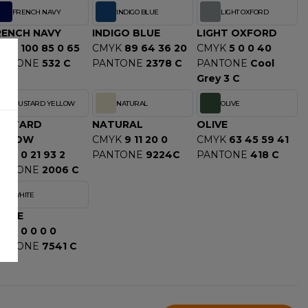
FRENCH NAVY
INDIGO BLUE
LIGHT OXFORD
RENCH NAVY
INDIGO BLUE
LIGHT OXFORD
MYK
100 85 0 65
CMYK
89 64 36 20
CMYK
5 0 0 40
ANTONE
532 C
PANTONE
2378 C
PANTONE
Cool
Grey 3 C
MUSTARD YELLOW
NATURAL
OLIVE
USTARD
NATURAL
OLIVE
ELLOW
CMYK
9 11 20 0
CMYK
63 45 59 41
MYK
0 21 93 2
PANTONE
9224C
PANTONE
418 C
ANTONE
2006 C
WHITE
HITE
MYK
0 0 0 0
ANTONE
7541 C