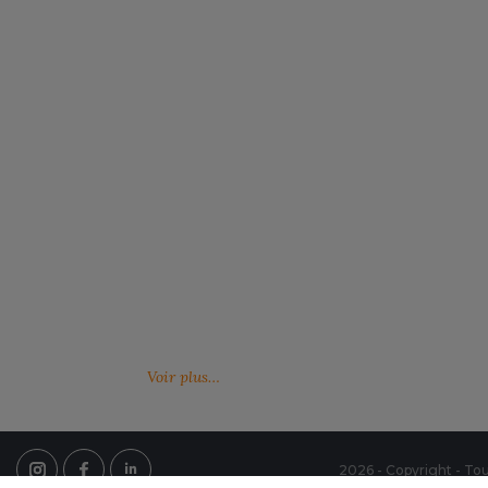
Notre engagement RSE
Retrouvez ici nos engagements RSE. Notre
Venez feuille
action a pour but d’améliorer les conditions de
catalogues 
travail mais aussi notre environnement.
Voir plus…
2026 - Copyright - Tou