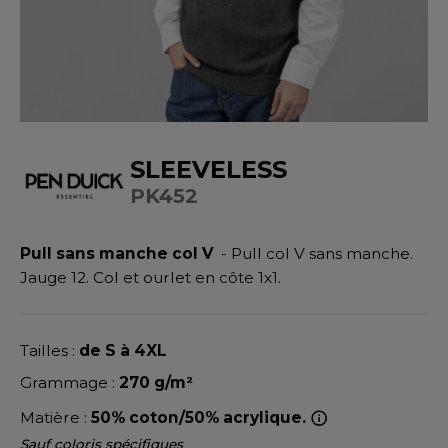
UILD YOUR BRAND
ATALOGUE
SPACES VERTS
MÉDIATHÈQUE
HASUBLE
STHÉTIQUE
ECORESPONSABLE
LUBCLASS
HAUSSURES
ÔTELLERIE
RAGHOPPERS
FIN DE SÉRIE
HEMISE
OGISTIQUE
SLEEVELESS
OSTUME
ANUTENTION
PK452
DEVENEZ REVENDEUR
COLOGIE
NFANT
ENUISIER
STEX
Pull sans manche col V
- Pull col V sans manche.
PONGE
ÉTALLURGIE
Jauge 12. Col et ourlet en côte 1x1.
T SI ON L'APPELAIT FRANCIS
IN DE SERIE
ÉTIERS DE LA MER
XCD BY PROMODORO
AUTE VISIBILITE
ODE
Tailles :
de S à 4XL
ES MODULABLES
EINTRE
Grammage :
270 g/m²
INDEN HALES
Matière :
50% coton/50% acrylique.
INGE DE MAISON
LOMBIER
Sauf coloris spécifiques