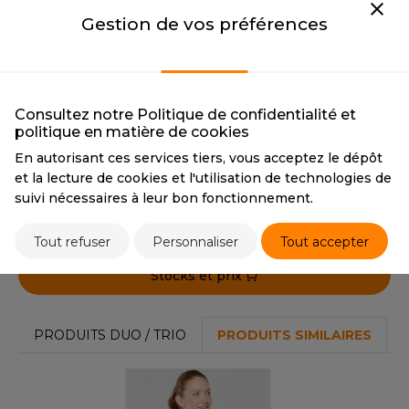
OUS-VETEMENTS
CMYK
77 62 40 72
CMYK
0 0 0 100
Gestion de vos préférences
HK
PANTONE
Black
PORT
UST COOL
BRIGHT RED
WEAT-SHIRT
BRIGHT RED
UST HOODS
ABLIER
CMYK
20 100 80 10
Consultez notre Politique de confidentialité et
politique en matière de cookies
PANTONE
200 C
UST T'S
EE-SHIRT
En autorisant ces services tiers, vous acceptez le dépôt
et la lecture de cookies et l'utilisation de technologies de
ENUE PROFESSIONNELLE
Tarif conseillé de revente à la pièce
suivi nécessaires à leur bon fonctionnement.
ARLOWSKY
21,00 €
ESTE - BLOUSON
Tout refuser
Personnaliser
Tout accepter
ORNTEX
ORKWEAR
Stocks et prix
ABEL SERIE
PRODUITS DUO / TRIO
PRODUITS SIMILAIRES
ARKWOOD