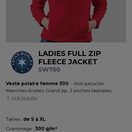
UILD YOUR BRAND
ATALOGUE
SPACES VERTS
MÉDIATHÈQUE
HASUBLE
STHÉTIQUE
ECORESPONSABLE
LUBCLASS
HAUSSURES
ÔTELLERIE
RAGHOPPERS
FIN DE SÉRIE
HEMISE
OGISTIQUE
LADIES FULL ZIP
OSTUME
ANUTENTION
DEVENEZ REVENDEUR
FLEECE JACKET
COLOGIE
NFANT
ENUISIER
SW750
STEX
PONGE
ÉTALLURGIE
Veste polaire femme 300
- Anti-peluche.
T SI ON L'APPELAIT FRANCIS
IN DE SERIE
ÉTIERS DE LA MER
Manches droites. Grand zip. 2 poches latérales
XCD BY PROMODORO
droites. Coupe cintrée.
Lire la suite
AUTE VISIBILITE
ODE
ES MODULABLES
EINTRE
Tailles :
de S à XL
INDEN HALES
INGE DE MAISON
LOMBIER
Grammage :
300 g/m²