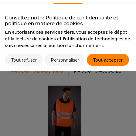
OUS-VETEMENTS
CMYK
10 0 85 0
CMYK
0 75 71 0
HK
PORT
Consultez notre Politique de confidentialité et
UST COOL
politique en matière de cookies
WEAT-SHIRT
Tarif conseillé de revente à la pièce
5,50 €
En autorisant ces services tiers, vous acceptez le dépôt
UST HOODS
ABLIER
et la lecture de cookies et l'utilisation de technologies de
UST T'S
suivi nécessaires à leur bon fonctionnement.
EE-SHIRT
Stocks et prix
Tout refuser
Personnaliser
Tout accepter
ENUE PROFESSIONNELLE
ARLOWSKY
PRODUITS DUO / TRIO
PRODUITS ASSOCIÉS
ESTE - BLOUSON
ORNTEX
ORKWEAR
ABEL SERIE
ARKWOOD