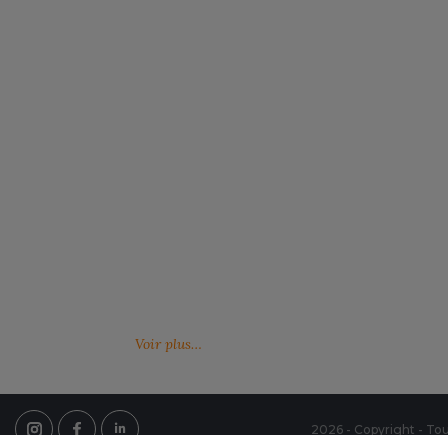
Notre engagement RSE
Retrouvez ici nos engagements RSE. Notre
Venez feuille
action a pour but d’améliorer les conditions de
catalogues 
travail mais aussi notre environnement.
Voir plus…
2026 - Copyright - Tou