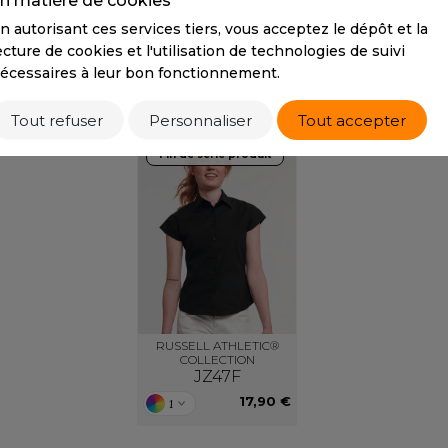
n matière de cookies
36,50 €
S
n autorisant ces services tiers, vous acceptez le dépôt et la
SANS ETIQUETTE
ecture de cookies et l'utilisation de technologies de suivi
écessaires à leur bon fonctionnement.
PRODUITS DUO / TRIO
Tout refuser
Personnaliser
Tout accepter
Fin de série produit
RUSSELL ATHLETIC®
COLLECTION
JZ47F
17,90 €
1