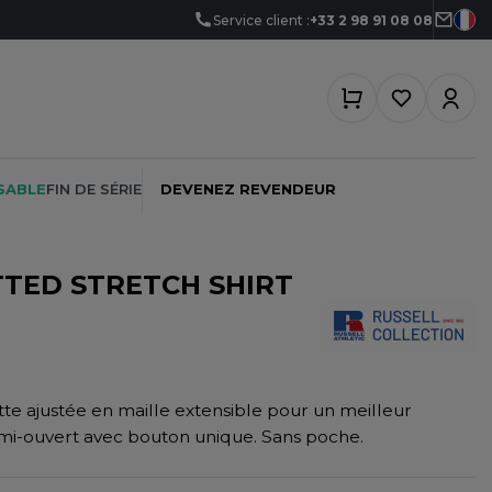
Service client :
+33 2 98 91 08 08
SABLE
FIN DE SÉRIE
DEVENEZ REVENDEUR
TTED STRETCH SHIRT
PEINTRE
SOFTSHELL
SF CLOTHING
PLOMBIER
SOUS-VETEMENTS
SO DENIM
te ajustée en maille extensible pour un meilleur
PROMOTIONNEL
SPORT
SPIRO
en mi-ouvert avec bouton unique. Sans poche.
RESTAURATION
SWEAT-SHIRT
SPLASHMACS
SANTÉ
TABLIER