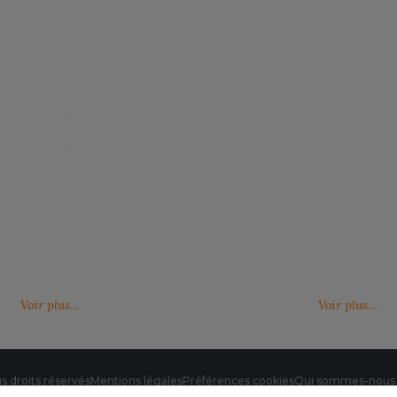
Nos catalogues
Des services person
ter, télécharger et découvrir nos
De nouveaux services, de nouvell
(catalogue général, catalogues
découvrez ici ce qu'IMBRETEX pe
d'influence,…)
de nouveau.
Voir plus…
Voir plus…
s droits réservés
Mentions légales
Préférences cookies
Qui sommes-nous