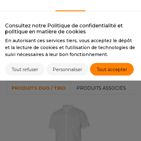
OUS-VETEMENTS
BLACK
WHITE
HK
CMYK
0 0 0 100
CMYK
0 0 0 0
PORT
PANTONE
Black
PANTONE
White
UST COOL
Consultez notre Politique de confidentialité et
WEAT-SHIRT
politique en matière de cookies
UST HOODS
ABLIER
En autorisant ces services tiers, vous acceptez le dépôt
Tarif conseillé de revente à la pièce
UST T'S
28,40 €
et la lecture de cookies et l'utilisation de technologies de
EE-SHIRT
suivi nécessaires à leur bon fonctionnement.
ENUE PROFESSIONNELLE
Stocks et prix
Tout refuser
Personnaliser
Tout accepter
ARLOWSKY
ESTE - BLOUSON
ORNTEX
PRODUITS DUO / TRIO
PRODUITS ASSOCIÉS
ORKWEAR
ABEL SERIE
ARKWOOD