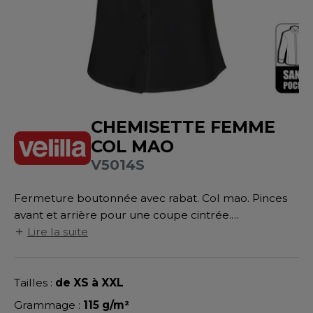
UILD YOUR BRAND
ATALOGUE
SPACES VERTS
MÉDIATHÈQUE
HASUBLE
STHÉTIQUE
ECORESPONSABLE
LUBCLASS
HAUSSURES
ÔTELLERIE
RAGHOPPERS
FIN DE SÉRIE
HEMISE
OGISTIQUE
CHEMISETTE FEMME
OSTUME
ANUTENTION
DEVENEZ REVENDEUR
COL MAO
COLOGIE
NFANT
ENUISIER
V5014S
STEX
PONGE
ÉTALLURGIE
Fermeture boutonnée avec rabat. Col mao. Pinces
T SI ON L'APPELAIT FRANCIS
IN DE SERIE
ÉTIERS DE LA MER
avant et arrière pour une coupe cintrée.
XCD BY PROMODORO
Empiècement dans le dos. Bouton de rechange.
Lire la suite
AUTE VISIBILITE
ODE
ES MODULABLES
EINTRE
Tailles :
de XS à XXL
INDEN HALES
INGE DE MAISON
LOMBIER
Grammage :
115 g/m²