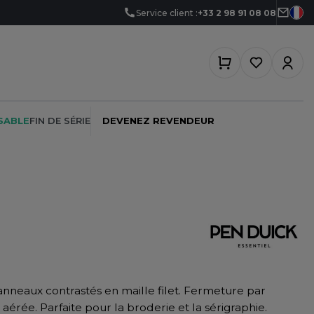
Service client :
+33 2 98 91 08 08
SABLE
FIN DE SÉRIE
DEVENEZ REVENDEUR
PEINTRE
SOFTSHELL
SF CLOTHING
PLOMBIER
SOUS-VETEMENTS
SO DENIM
PROMOTIONNEL
SPORT
SPIRO
nneaux contrastés en maille filet. Fermeture par
RESTAURATION
SWEAT-SHIRT
SPLASHMACS
érée. Parfaite pour la broderie et la sérigraphie.
SANTÉ
TABLIER