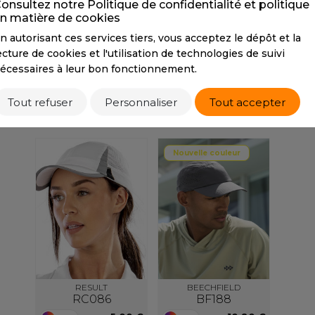
onsultez notre Politique de confidentialité et politique
S
n matière de cookies
SANS ETIQUETTE
Tarif conseillé de revente à la pièce
n autorisant ces services tiers, vous acceptez le dépôt et la
6,50 €
ecture de cookies et l'utilisation de technologies de suivi
écessaires à leur bon fonctionnement.
Tout refuser
Personnaliser
Tout accepter
PRODUITS SIMILAIRES
Nouvelle couleur
RESULT
BEECHFIELD
RC086
BF188