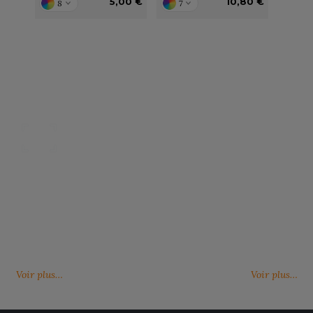
5,00 €
10,80 €
8
7
Nos catalogues
Des services person
ter, télécharger et découvrir nos
De nouveaux services, de nouvell
(catalogue général, catalogues
découvrez ici ce qu'IMBRETEX pe
d'influence,…)
de nouveau.
Voir plus…
Voir plus…