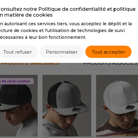
PANTONE
BlackC /
PANTONE
Cool
P
S
BlackC
Gray 8 C / Black C
Co
onsultez notre Politique de confidentialité et politique
n matière de cookies
SANS ETIQUETTE
n autorisant ces services tiers, vous acceptez le dépôt et la
Tarif conseillé de revente à la pièce
ecture de cookies et l'utilisation de technologies de suivi
7,10 €
écessaires à leur bon fonctionnement.
Tout refuser
Personnaliser
Tout accepter
PRODUITS SIMILAIRES
PRODUITS ASSOCIÉS
n de série couleur