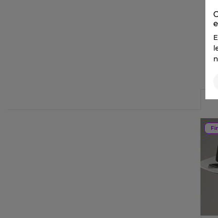
FLEXFIT
M
C
FRONT ROW
e
MACRON
E
l
n
Fi