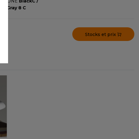
ANTONE
BlackC /
ol Gray 8 C
Stocks et prix