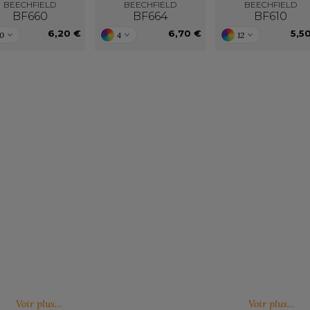
BEECHFIELD
BEECHFIELD
BEECHFIELD
BF660
BF664
BF610
6,20 €
6,70 €
5,5
10
4
12
Nos catalogues
Des services person
ter, télécharger et découvrir nos
De nouveaux services, de nouvell
(catalogue général, catalogues
découvrez ici ce qu'IMBRETEX pe
d'influence,…)
de nouveau.
Voir plus…
Voir plus…