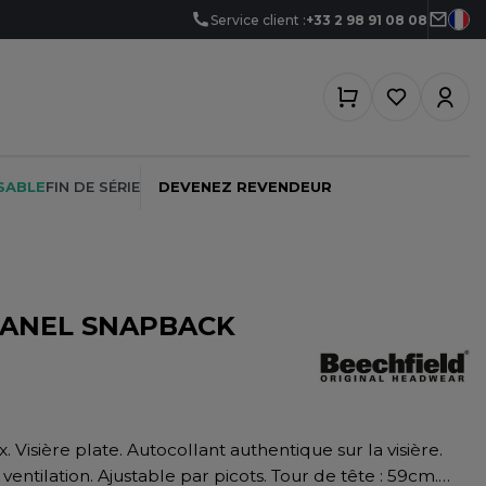
Service client :
+33 2 98 91 08 08
SABLE
FIN DE SÉRIE
DEVENEZ REVENDEUR
 PANEL SNAPBACK
PEINTRE
SOFTSHELL
SF CLOTHING
PLOMBIER
SOUS-VETEMENTS
SO DENIM
PROMOTIONNEL
SPORT
SPIRO
RESTAURATION
SWEAT-SHIRT
SPLASHMACS
ventilation. Ajustable par picots. Tour de tête : 59cm.
SANTÉ
TABLIER