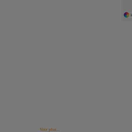
Notre engagement RSE
Retrouvez ici nos engagements RSE. Notre
Venez feuille
action a pour but d’améliorer les conditions de
catalogues 
travail mais aussi notre environnement.
Voir plus…