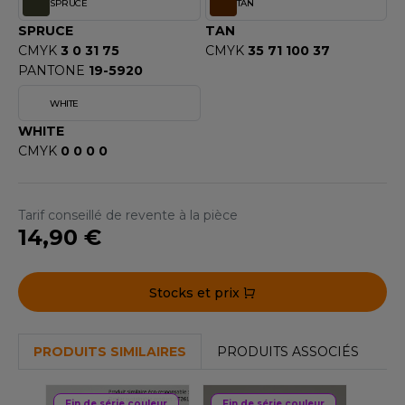
SPRUCE
TAN
F CLOTHING
SPRUCE
TAN
CMYK
3 0 31 75
CMYK
35 71 100 37
O DENIM
PANTONE
19-5920
PIRO
WHITE
WHITE
PLASHMACS
CMYK
0 0 0 0
TARWORLD
TEDMAN
Tarif conseillé de revente à la pièce
14,90 €
TORMTECH
Stocks et prix
EE JAYS
HE ONE TOWELLING
PRODUITS SIMILAIRES
PRODUITS ASSOCIÉS
IGER
Fin de série couleur
Fin de série couleur