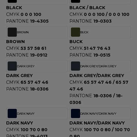
OUS-VETEMENTS
BLACK
BLACK / BLACK
HK
PORT
CMYK
0 0 0 100
CMYK
0 0 0 100 / 0 0 0 100
UST COOL
PANTONE
19-4305
PANTONE
19-0303
WEAT-SHIRT
UST HOODS
BROWN
BUCK
ABLIER
BROWN
BUCK
UST T'S
CMYK
53 57 58 61
CMYK
51 47 76 43
EE-SHIRT
PANTONE
19-0912
PANTONE
19-0515
ENUE PROFESSIONNELLE
DARK GREY
DARK GREY/DARK GREY
ARLOWSKY
ESTE - BLOUSON
DARK GREY
DARK GREY/DARK GREY
ORNTEX
CMYK
65 57 47 46
CMYK
65 57 47 46 / 65 57
ORKWEAR
PANTONE
18-0306
47 46
PANTONE
18-0306 / 18-
0306
ABEL SERIE
DARK NAVY
DARK NAVY/DARK NAVY
ARKWOOD
DARK NAVY
DARK NAVY/DARK NAVY
CMYK
100 70 0 80
CMYK
100 70 0 80 / 100 70
PANTONE
19-4013
0 80