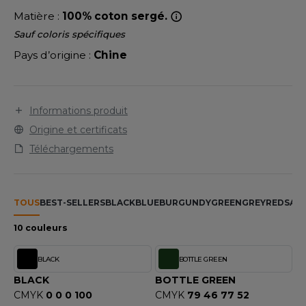
LEXFIT
ADE IN EUROPE
ROMOTIONNEL
Matière :
100% coton sergé.
RONT ROW
O LABEL / TEAR AWAY
ESTAURATION
Sauf coloris spécifiques
Pays d’origine :
Chine
RUIT OF THE LOOM
ANTALONS
ANTÉ
RUIT OF THE LOOM VINTAGE
OLAIRE
PORT
Informations produit
OLO
Origine et certificats
ILDAN
ULL
Téléchargements
YJAMA
ENBURY
ECYCLÉ
TOUS
BEST-SELLERS
BLACK
BLUE
BURGUNDY
GREEN
GREY
RED
SAN
EROCK
AC SHOPPING
10 couleurs
CHOOLWEAR
BLACK
BOTTLE GREEN
ACK&JONES
BLACK
BOTTLE GREEN
OFTSHELL
CMYK
0 0 0 100
CMYK
79 46 77 52
ACK&JONES - BLANKS