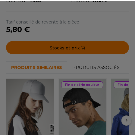
PANTONE
7528
PANTONE
WHITE
ACRON
ANTIS
Tarif conseillé de revente à la pièce
5,80 €
UMBLES
Stocks et prix
EUTRAL
EW GEN
PRODUITS SIMILAIRES
PRODUITS ASSOCIÉS
EW MORNING STUDIOS
Fin de série couleur
Fin de sér
AREDES SEGURIDAD
ARKS
EN DUICK