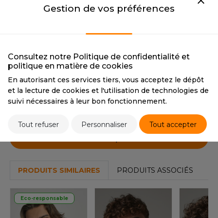
OUS-VETEMENTS
Gestion de vos préférences
PANTONE
BLACK 6 C
PANTONE
289 C
HK
PORT
CAMOUFLAGE
UST COOL
WEAT-SHIRT
CAMOUFLAGE
CMYK
51 47 76 43
UST HOODS
Consultez notre Politique de confidentialité et
ABLIER
PANTONE
CAMOUFLAGE
politique en matière de cookies
UST T'S
EE-SHIRT
En autorisant ces services tiers, vous acceptez le dépôt
et la lecture de cookies et l'utilisation de technologies de
Tarif conseillé de revente à la pièce
ENUE PROFESSIONNELLE
suivi nécessaires à leur bon fonctionnement.
5,10 €
ARLOWSKY
ESTE - BLOUSON
Tout refuser
Personnaliser
Tout accepter
ORNTEX
ORKWEAR
Stocks et prix
ABEL SERIE
PRODUITS SIMILAIRES
PRODUITS ASSOCIÉS
ARKWOOD
Eco-responsable