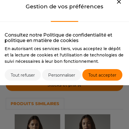
OUS-VETEMENTS
CMYK
0 0 0 100
CMYK
77 62 40 72
Gestion de vos préférences
HK
PANTONE
BlackC
PANTONE
296
PORT
SMOKE GREY
UST COOL
WEAT-SHIRT
SMOKE GREY
UST HOODS
CMYK
0 1 0 51
Consultez notre Politique de confidentialité et
ABLIER
PANTONE
Cool Gray 9 C
politique en matière de cookies
UST T'S
EE-SHIRT
En autorisant ces services tiers, vous acceptez le dépôt
et la lecture de cookies et l'utilisation de technologies de
ENUE PROFESSIONNELLE
Tarif conseillé de revente à la pièce
suivi nécessaires à leur bon fonctionnement.
ARLOWSKY
7,70 €
ESTE - BLOUSON
Tout refuser
Personnaliser
Tout accepter
ORNTEX
ORKWEAR
Stocks et prix
ABEL SERIE
PRODUITS SIMILAIRES
ARKWOOD