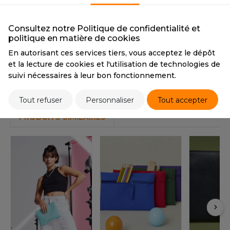
OUS-VETEMENTS
PANTONE
BlackC
PANTONE
424C
HK
PORT
Consultez notre Politique de confidentialité et
UST COOL
politique en matière de cookies
Tarif conseillé de revente à la pièce
WEAT-SHIRT
4,50 €
En autorisant ces services tiers, vous acceptez le dépôt
UST HOODS
ABLIER
et la lecture de cookies et l'utilisation de technologies de
UST T'S
suivi nécessaires à leur bon fonctionnement.
EE-SHIRT
Stocks et prix
Tout refuser
Personnaliser
Tout accepter
ENUE PROFESSIONNELLE
ARLOWSKY
PRODUITS SIMILAIRES
ESTE - BLOUSON
ORNTEX
ORKWEAR
ABEL SERIE
ARKWOOD