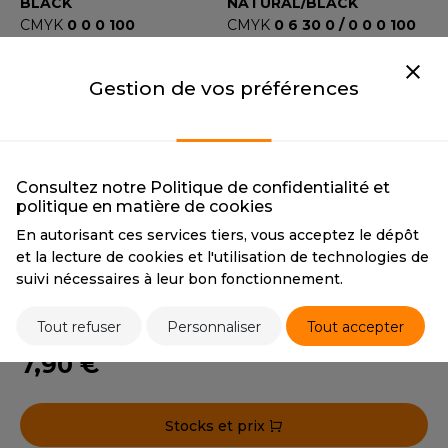
OUS-VETEMENTS
BLACK
NATURAL/BLACK
CMYK
0 0 0 100
CMYK
0 6 30 0 / 0 0 0 100
HK
PORT
PANTONE
Black C
PANTONE
7506 / Black C
UST COOL
WEAT-SHIRT
NATURAL
Gestion de vos préférences
LIGHT GREY
UST HOODS
NATURAL
LIGHT GREY
ABLIER
CMYK
0 6 30 0
CMYK
0 0 0 40
UST T'S
PANTONE
7506
PANTONE
Cool Gray 6 C
EE-SHIRT
Consultez notre Politique de confidentialité et
FRENCH NAVY
ENUE PROFESSIONNELLE
politique en matière de cookies
ARLOWSKY
FRENCH NAVY
En autorisant ces services tiers, vous acceptez le dépôt
ESTE - BLOUSON
CMYK
100 85 0 65
et la lecture de cookies et l'utilisation de technologies de
ORNTEX
PANTONE
296
suivi nécessaires à leur bon fonctionnement.
ORKWEAR
Tout refuser
Personnaliser
Tout accepter
Tarif conseillé de revente à la pièce
ABEL SERIE
7,90 €
ARKWOOD
Stocks et prix