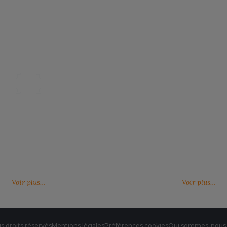
S
SANS ETIQUETTE
Nos catalogues
Des services person
ter, télécharger et découvrir nos
De nouveaux services, de nouvell
(catalogue général, catalogues
découvrez ici ce qu'IMBRETEX pe
d'influence,…)
de nouveau.
Voir plus…
Voir plus…
s droits réservés
Mentions légales
Préférences cookies
Qui sommes-nous