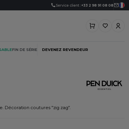
Service client :
+33 2 98 91 08 08
SABLE
FIN DE SÉRIE
DEVENEZ REVENDEUR
PEINTRE
SOFTSHELL
SF CLOTHING
PLOMBIER
SOUS-VETEMENTS
SO DENIM
e. Décoration coutures "zig zag".
PROMOTIONNEL
SPORT
SPIRO
RESTAURATION
SWEAT-SHIRT
SPLASHMACS
SANTÉ
TABLIER