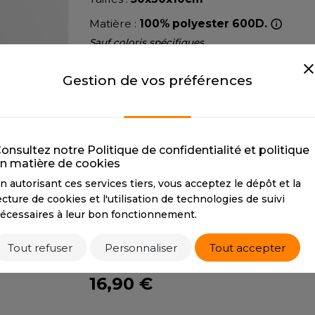
NEW GEN
RIE
MODE
PULL
Y
NEW MORNING STUDIOS
Matière :
100% polyester 600D.
ERIE
PYJAMA
Sauf coloris spécifiques
P
SIBILITE
RECYCLÉ
Pays d’origine :
Chine
PAREDES SEGURIDAD
ULABLES
SAC SHOPPING
Gestion de vos préférences
NES
PARKS
E MAISON
SCHOOLWEAR
ES - BLANKS
PEN DUICK
PROMODORO
TOUS
WHITE
OL
Q
onsultez notre Politique de confidentialité et politique
ODS
n matière de cookies
WHITE/NAVY
QUADRA
n autorisant ces services tiers, vous acceptez le dépôt et la
WHITE/NAVY
R
ecture de cookies et l'utilisation de technologies de suivi
CMYK
0 0 0 0 / 79
REFERENCE TEXTILE
écessaires à leur bon fonctionnement.
38 0 76
SKY
REGATTA
X
Tout refuser
Personnaliser
RESULT
Tout accepter
Tarif conseillé de revente à la pièce
RICA LEWIS
16,90 €
RIE
RUSSELL ATHLETIC®
OD
RUSSELL ATHLETIC® COLL