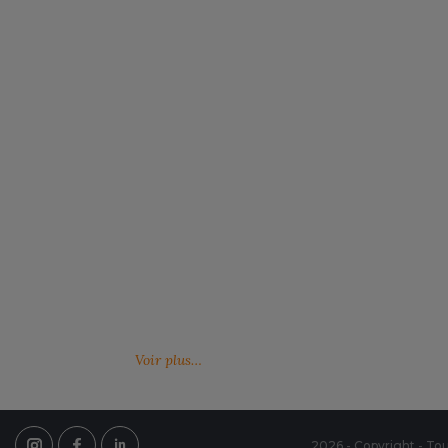
FLEXFIT
M
FRONT ROW
MACRON
Notre engagement RSE
Retrouvez ici nos engagements RSE. Notre
Venez feuille
action a pour but d’améliorer les conditions de
catalogues 
travail mais aussi notre environnement.
Voir plus…
2026 - Copyright - Tou