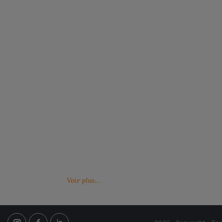
Notre engagement RSE
Retrouvez ici nos engagements RSE. Notre
Venez feuille
action a pour but d’améliorer les conditions de
catalogues 
travail mais aussi notre environnement.
Voir plus…