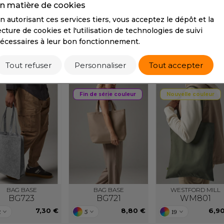
n matière de cookies
S
Tarif conseillé de revente à la pièce
n autorisant ces services tiers, vous acceptez le dépôt et la
9,20 €
SANS ETIQUETTE
ecture de cookies et l'utilisation de technologies de suivi
écessaires à leur bon fonctionnement.
PRODUITS SIMILAIRES
Tout refuser
Personnaliser
Tout accepter
Fin de série couleur
Nouvelle couleur
BAG BASE
BAG BASE
WESTFORD MILL
BG723
BG721
WM801
7,30 €
8,80 €
6,9
2
5
19