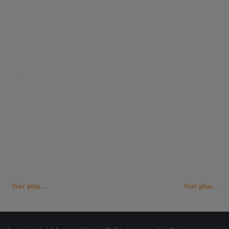
Nos catalogues
Des services person
ter, télécharger et découvrir nos
De nouveaux services, de nouvell
(catalogue général, catalogues
découvrez ici ce qu'IMBRETEX pe
d'influence,…)
de nouveau.
Voir plus…
Voir plus…