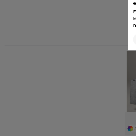
e
FLEXFIT
M
E
FRONT ROW
MACRON
l
n