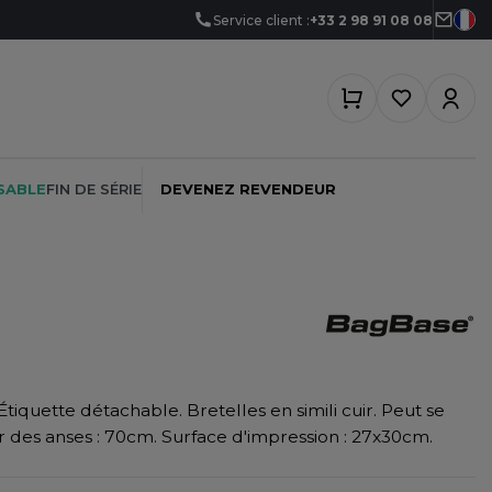
Service client :
+33 2 98 91 08 08
SABLE
FIN DE SÉRIE
DEVENEZ REVENDEUR
PEINTRE
SOFTSHELL
SF CLOTHING
PLOMBIER
SOUS-VETEMENTS
SO DENIM
Étiquette détachable. Bretelles en simili cuir. Peut se
PROMOTIONNEL
SPORT
SPIRO
r des anses : 70cm. Surface d'impression : 27x30cm.
RESTAURATION
SWEAT-SHIRT
SPLASHMACS
SANTÉ
TABLIER