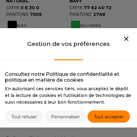
OUS-VETEMENTS
NATURAL
NAVY
CMYK
0 6 30 0
CMYK
77 62 40 72
HK
PORT
PANTONE
7506
PANTONE
2768
UST COOL
WEAT-SHIRT
BLACK
KELLY GREEN
UST HOODS
BLACK
KELLY GREEN
ABLIER
CMYK
0 0 0 100
CMYK
85 22 71 7
Gestion de vos préférences
UST T'S
PANTONE
Black C
PANTONE
7482
EE-SHIRT
FUCHSIA
GRAPHITE GREY
ENUE PROFESSIONNELLE
ARLOWSKY
FUCHSIA
GRAPHITE GREY
Consultez notre Politique de confidentialité et
ESTE - BLOUSON
CMYK
4 82 32 0
CMYK
67 56 59 63
politique en matière de cookies
ORNTEX
PANTONE
219
PANTONE
425
ORKWEAR
En autorisant ces services tiers, vous acceptez le dépôt
WHITE
et la lecture de cookies et l'utilisation de technologies de
suivi nécessaires à leur bon fonctionnement.
WHITE
ABEL SERIE
CMYK
0 0 0 0
PANTONE
White
Tout refuser
Personnaliser
Tout accepter
ARKWOOD