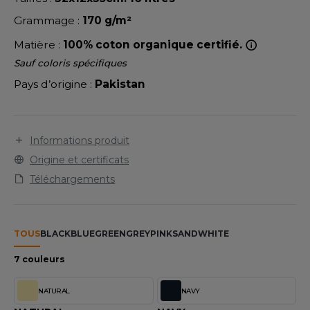
LEXFIT
ADE IN EUROPE
ROMOTIONNEL
Grammage :
170 g/m²
RONT ROW
O LABEL / TEAR AWAY
ESTAURATION
Matière :
100% coton organique certifié.
RUIT OF THE LOOM
ANTALONS
ANTÉ
Sauf coloris spécifiques
RUIT OF THE LOOM VINTAGE
Pays d’origine :
Pakistan
OLAIRE
PORT
OLO
ILDAN
Informations produit
ULL
Origine et certificats
YJAMA
Téléchargements
ENBURY
ECYCLÉ
EROCK
AC SHOPPING
TOUS
BLACK
BLUE
GREEN
GREY
PINK
SAND
WHITE
CHOOLWEAR
7 couleurs
ACK&JONES
OFTSHELL
NATURAL
NAVY
ACK&JONES - BLANKS