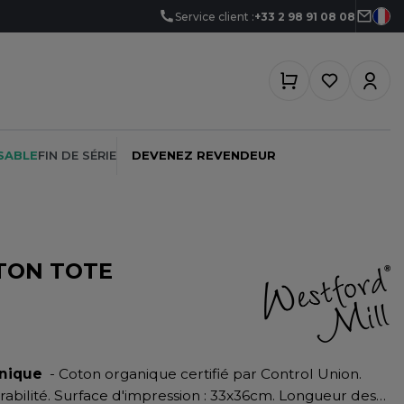
Service client :
+33 2 98 91 08 08
SABLE
FIN DE SÉRIE
DEVENEZ REVENDEUR
TON TOTE
PEINTRE
SOFTSHELL
SF CLOTHING
PLOMBIER
SOUS-VETEMENTS
SO DENIM
PROMOTIONNEL
SPORT
SPIRO
nique
- Coton organique certifié par Control Union.
RESTAURATION
SWEAT-SHIRT
SPLASHMACS
bilité. Surface d'impression : 33x36cm. Longueur des
SANTÉ
TABLIER