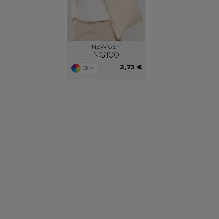
NEW GEN
NG100
2,73 €
12
Nos catalogues
Des services person