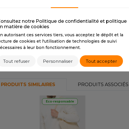
S
CLASSIC RED
GRAPHITE GREY
SANS ETIQUETTE
CLASSIC RED
GRAPHITE GREY
onsultez notre Politique de confidentialité et politique
n matière de cookies
CMYK
0 100 60 12
CMYK
10 4 9 80
PANTONE
201
PANTONE
425
n autorisant ces services tiers, vous acceptez le dépôt et la
ecture de cookies et l'utilisation de technologies de suivi
écessaires à leur bon fonctionnement.
Tarif conseillé de revente à la pièce
4,80 €
Tout refuser
Personnaliser
Tout accepter
PRODUITS SIMILAIRES
PRODUITS ASSOCIÉS
Eco-responsable