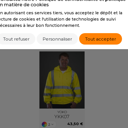
n matière de cookies
S
Tarif conseillé de revente à la pièce
n autorisant ces services tiers, vous acceptez le dépôt et la
SANS ETIQUETTE
41,40 €
ecture de cookies et l'utilisation de technologies de suivi
écessaires à leur bon fonctionnement.
Tout refuser
Personnaliser
Tout accepter
PRODUITS SIMILAIRES
YOKO
YKK07
43,50 €
2