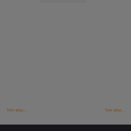
Nos catalogues
Des services person
ter, télécharger et découvrir nos
De nouveaux services, de nouvell
(catalogue général, catalogues
découvrez ici ce qu'IMBRETEX pe
d'influence,…)
de nouveau.
Voir plus…
Voir plus…