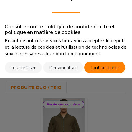
BLACK
DARK OLIVE
OUS-VETEMENTS
HK
BLACK
DARK OLIVE
PORT
CMYK
0 0 0 100
CMYK
53 45 54 39
UST COOL
PANTONE
19-0303 TPX
PANTONE
18-0426 TPX
WEAT-SHIRT
Consultez notre Politique de confidentialité et
UST HOODS
politique en matière de cookies
ABLIER
En autorisant ces services tiers, vous acceptez le dépôt
Tarif conseillé de revente à la pièce
UST T'S
et la lecture de cookies et l'utilisation de technologies de
EE-SHIRT
33,30 €
suivi nécessaires à leur bon fonctionnement.
ENUE PROFESSIONNELLE
ARLOWSKY
Tout refuser
Personnaliser
Tout accepter
Stocks et prix
ESTE - BLOUSON
ORNTEX
ORKWEAR
PRODUITS DUO / TRIO
ABEL SERIE
Fin de série couleur
ARKWOOD