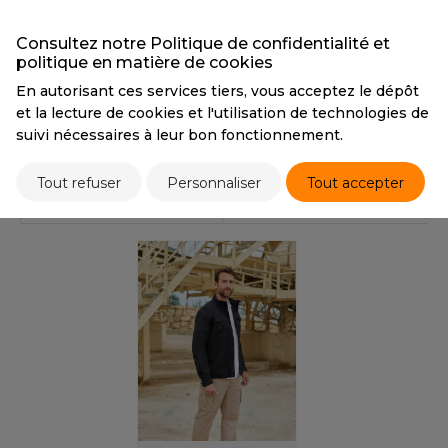
OUS-VETEMENTS
HK
PORT
Consultez notre Politique de confidentialité et
Tarif conseillé de revente à la pièce
politique en matière de cookies
UST COOL
29,40 €
WEAT-SHIRT
En autorisant ces services tiers, vous acceptez le dépôt
UST HOODS
et la lecture de cookies et l'utilisation de technologies de
ABLIER
suivi nécessaires à leur bon fonctionnement.
Stocks et prix
UST T'S
EE-SHIRT
Tout refuser
Personnaliser
Tout accepter
ENUE PROFESSIONNELLE
PRODUITS SIMILAIRES
ARLOWSKY
ESTE - BLOUSON
ORNTEX
ORKWEAR
ABEL SERIE
ARKWOOD