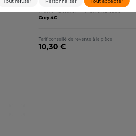
Tout refuser
Personnaliser
Tout accepter
CMYK
28 27 31 0
CMYK
5 0 0 45
S
PANTONE
Warm
PANTONE
430C
SANS ETIQUETTE
Grey 4C
Tarif conseillé de revente à la pièce
10,30 €