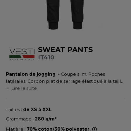
UILD YOUR BRAND
ATALOGUE
SPACES VERTS
MÉDIATHÈQUE
HASUBLE
STHÉTIQUE
ECORESPONSABLE
LUBCLASS
HAUSSURES
ÔTELLERIE
RAGHOPPERS
FIN DE SÉRIE
HEMISE
OGISTIQUE
SWEAT PANTS
OSTUME
ANUTENTION
IT410
DEVENEZ REVENDEUR
COLOGIE
NFANT
ENUISIER
STEX
Pantalon de jogging
- Coupe slim. Poches
PONGE
ÉTALLURGIE
latérales. Cordon plat de serrage élastiqué à la taille.
T SI ON L'APPELAIT FRANCIS
IN DE SERIE
ÉTIERS DE LA MER
Taille en bord côte.
Lire la suite
XCD BY PROMODORO
AUTE VISIBILITE
ODE
Tailles :
de XS à XXL
ES MODULABLES
EINTRE
Grammage :
280 g/m²
INDEN HALES
INGE DE MAISON
LOMBIER
Matière :
70% coton/30% polyester.