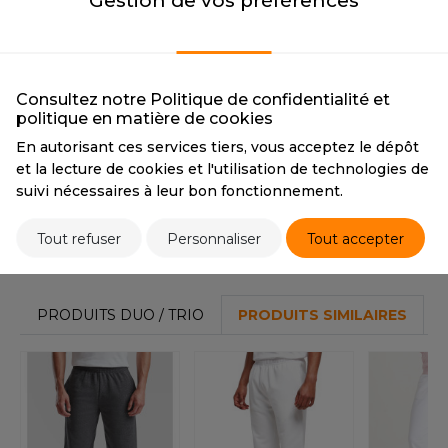
Gestion de vos préférences
OUS-VETEMENTS
PANTONE
Black
HK
ASH
DARK GREY
PORT
UST COOL
ASH
DARK GREY
WEAT-SHIRT
CMYK
30 22 23 3
CMYK
66 53 47 43
Consultez notre Politique de confidentialité et
UST HOODS
politique en matière de cookies
ABLIER
En autorisant ces services tiers, vous acceptez le dépôt
UST T'S
EE-SHIRT
Tarif conseillé de revente à la pièce
et la lecture de cookies et l'utilisation de technologies de
22,40 €
suivi nécessaires à leur bon fonctionnement.
ENUE PROFESSIONNELLE
ARLOWSKY
Tout refuser
Personnaliser
Tout accepter
ESTE - BLOUSON
Stocks et prix
ORNTEX
ORKWEAR
PRODUITS DUO / TRIO
PRODUITS SIMILAIRES
ABEL SERIE
ARKWOOD