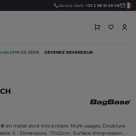
Service client :
+33 2 98 91 08 08
SABLE
FIN DE SÉRIE
DEVENEZ REVENDEUR
UCH
PEINTRE
SOFTSHELL
SF CLOTHING
PLOMBIER
SOUS-VETEMENTS
SO DENIM
PROMOTIONNEL
SPORT
SPIRO
RESTAURATION
SWEAT-SHIRT
SPLASHMACS
ble. S - Dimensions : 17x12cm ; Surface d'impression :
SANTÉ
TABLIER