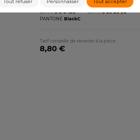
Tout refuser
Personnaliser
Tout accepter
BLACK ONYX
RUBY RED
S
CMYK
0 0 0 100
CMYK
0 29 20 56
SANS ETIQUETTE
PANTONE
BlackC
Tarif conseillé de revente à la pièce
8,80 €