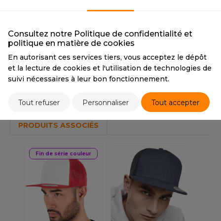
OUS-VETEMENTS
BLACK / WHITE
HK
CMYK
0 0 0 100 / 0 0 0 0
PORT
UST COOL
Consultez notre Politique de confidentialité et
WEAT-SHIRT
politique en matière de cookies
Tarif conseillé de revente à la pièce
UST HOODS
En autorisant ces services tiers, vous acceptez le dépôt
10,30 €
ABLIER
et la lecture de cookies et l'utilisation de technologies de
UST T'S
suivi nécessaires à leur bon fonctionnement.
EE-SHIRT
Stocks et prix
ENUE PROFESSIONNELLE
Tout refuser
Personnaliser
Tout accepter
ARLOWSKY
ESTE - BLOUSON
PRODUITS ASSOCIÉS
ORNTEX
ORKWEAR
Fin de série couleur
ABEL SERIE
ARKWOOD