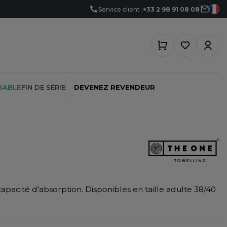
Service client :
+33 2 98 91 08 08
SABLE
FIN DE SÉRIE
DEVENEZ REVENDEUR
PEINTRE
SOFTSHELL
SF CLOTHING
PLOMBIER
SOUS-VETEMENTS
SO DENIM
acité d'absorption. Disponibles en taille adulte 38/40
PROMOTIONNEL
SPORT
SPIRO
RESTAURATION
SWEAT-SHIRT
SPLASHMACS
SANTÉ
TABLIER