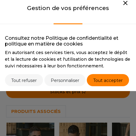
OUS-VETEMENTS
CMYK
0 0 0 100
CMYK
41 28 22 70
Gestion de vos préférences
HK
PANTONE
Black
PANTONE
432C
PORT
UST COOL
NAVY
WEAT-SHIRT
NAVY
UST HOODS
ABLIER
CMYK
79 38 0 76
Consultez notre Politique de confidentialité et
politique en matière de cookies
PANTONE
2767C
UST T'S
EE-SHIRT
En autorisant ces services tiers, vous acceptez le dépôt
et la lecture de cookies et l'utilisation de technologies de
ENUE PROFESSIONNELLE
Tarif conseillé de revente à la pièce
suivi nécessaires à leur bon fonctionnement.
ARLOWSKY
57,40 €
ESTE - BLOUSON
Tout refuser
Personnaliser
Tout accepter
ORNTEX
ORKWEAR
Stocks et prix
ABEL SERIE
PRODUITS ASSOCIÉS
ARKWOOD