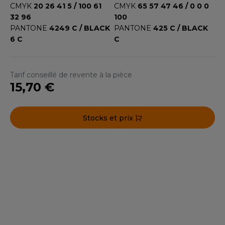
CMYK
20 26 41 5 / 100 61
CMYK
65 57 47 46 / 0 0 0
ACRON
32 96
100
ANTIS
PANTONE
4249 C / BLACK
PANTONE
425 C / BLACK
6 C
C
UMBLES
Tarif conseillé de revente à la pièce
15,70 €
EUTRAL
EW GEN
Stocks et prix
EW MORNING STUDIOS
AREDES SEGURIDAD
ARKS
Notre engagement RSE
EN DUICK
Retrouvez ici nos engagements RSE.