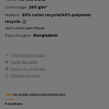
LEXFIT
ADE IN EUROPE
ROMOTIONNEL
Grammage :
260 g/m²
RONT ROW
O LABEL / TEAR AWAY
ESTAURATION
Matière :
60% coton recyclé/40% polyester
RUIT OF THE LOOM
recyclé.
ANTALONS
ANTÉ
Sauf coloris spécifiques
RUIT OF THE LOOM VINTAGE
OLAIRE
PORT
Pays d’origine :
Bangladesh
OLO
ILDAN
ULL
Informations produit
YJAMA
Guide des tailles
ENBURY
Origine et certificats
ECYCLÉ
Téléchargements
EROCK
AC SHOPPING
CHOOLWEAR
TOUS
BLACK
BLUE
BROWN
GREEN
GREY
ACK&JONES
OFTSHELL
5 couleurs
ACK&JONES - BLANKS