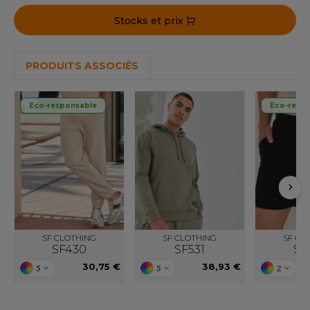
ACRON
Stocks et prix
ANTIS
UMBLES
PRODUITS ASSOCIÉS
Eco-responsable
Eco-resp
EUTRAL
EW GEN
EW MORNING STUDIOS
AREDES SEGURIDAD
SF CLOTHING
SF CLOTHING
SF CL
SF430
SF531
SF
ARKS
30,75 €
38,93 €
5
5
2
EN DUICK