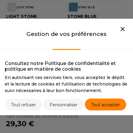
OUS-VETEMENTS
LIGHT STONE
STONE BLUE
HK
PORT
LIGHT STONE
STONE BLUE
UST COOL
CMYK
13 11 17 0
CMYK
69 42 33 5
WEAT-SHIRT
PANTONE
7527U
PANTONE
5415C
UST HOODS
Gestion de vos préférences
ABLIER
BLACK
HEATHER GREY
UST T'S
EE-SHIRT
BLACK
HEATHER GREY
CMYK
0 0 0 100
CMYK
2 1 0 39
ENUE PROFESSIONNELLE
PANTONE
Black
PANTONE
34% Black
Consultez notre Politique de confidentialité et
ARLOWSKY
politique en matière de cookies
ESTE - BLOUSON
KHAKI
En autorisant ces services tiers, vous acceptez le dépôt
ORNTEX
KHAKI
et la lecture de cookies et l'utilisation de technologies de
ORKWEAR
CMYK
55 42 62 17
suivi nécessaires à leur bon fonctionnement.
PANTONE
7498U
ABEL SERIE
Tout refuser
Personnaliser
Tout accepter
ARKWOOD
Tarif conseillé de revente à la pièce
29,30 €