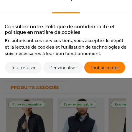
BLACK
NAVY
OUS-VETEMENTS
HK
BLACK
NAVY
PORT
CMYK
0 0 0 100
CMYK
79 38 0 76
UST COOL
PANTONE
Black
PANTONE
19-3923TCX
WEAT-SHIRT
Consultez notre Politique de confidentialité et
UST HOODS
politique en matière de cookies
ABLIER
En autorisant ces services tiers, vous acceptez le dépôt
Tarif conseillé de revente à la pièce
UST T'S
et la lecture de cookies et l'utilisation de technologies de
EE-SHIRT
30,70 €
suivi nécessaires à leur bon fonctionnement.
ENUE PROFESSIONNELLE
ARLOWSKY
Tout refuser
Personnaliser
Tout accepter
Stocks et prix
ESTE - BLOUSON
ORNTEX
ORKWEAR
PRODUITS ASSOCIÉS
ABEL SERIE
Eco-responsable
Eco-responsable
Eco-resp
ARKWOOD