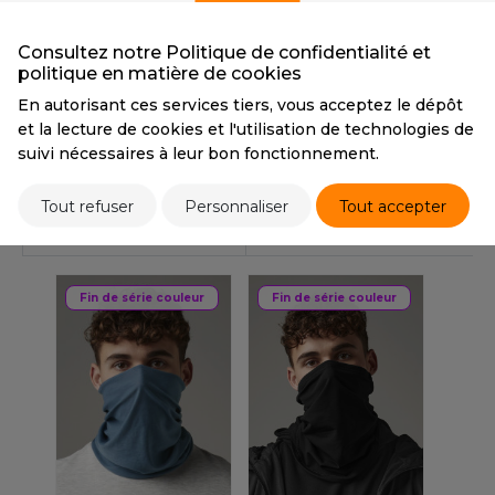
OUS-VETEMENTS
HK
PORT
Consultez notre Politique de confidentialité et
Tarif conseillé de revente à la pièce
politique en matière de cookies
UST COOL
3,10 €
WEAT-SHIRT
En autorisant ces services tiers, vous acceptez le dépôt
UST HOODS
et la lecture de cookies et l'utilisation de technologies de
ABLIER
suivi nécessaires à leur bon fonctionnement.
UST T'S
Stocks et prix
EE-SHIRT
Tout refuser
Personnaliser
Tout accepter
ENUE PROFESSIONNELLE
PRODUITS SIMILAIRES
PRODUITS ASSOCIÉS
ARLOWSKY
ESTE - BLOUSON
ORNTEX
Fin de série couleur
Fin de série couleur
ORKWEAR
ABEL SERIE
ARKWOOD