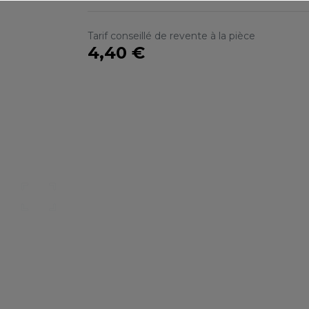
S
SANS ETIQUETTE
Tarif conseillé de revente à la pièce
4,40 €
Nos catalogues
Des services person
ter, télécharger et découvrir nos
De nouveaux services, de nouvell
(catalogue général, catalogues
découvrez ici ce qu'IMBRETEX pe