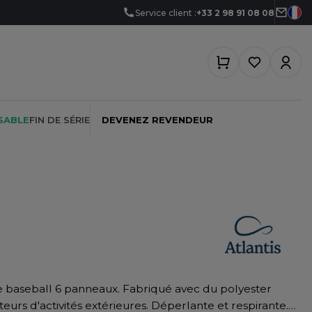
Service client :
+33 2 98 91 08 08
SABLE
FIN DE SÉRIE
DEVENEZ REVENDEUR
PEINTRE
SOFTSHELL
SF CLOTHING
PLOMBIER
SOUS-VETEMENTS
SO DENIM
PROMOTIONNEL
SPORT
SPIRO
RESTAURATION
SWEAT-SHIRT
SPLASHMACS
teurs d'activités extérieures. Déperlante et respirante.
SANTÉ
TABLIER