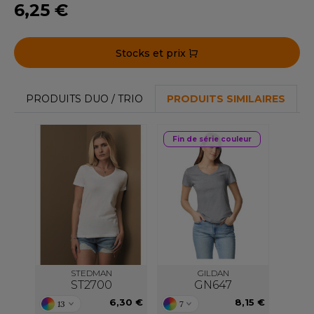
6,25 €
ACRON
ANTIS
Stocks et prix
UMBLES
PRODUITS DUO / TRIO
PRODUITS SIMILAIRES
EUTRAL
Fin de série couleur
EW GEN
EW MORNING STUDIOS
AREDES SEGURIDAD
ARKS
STEDMAN
GILDAN
ST2700
GN647
EN DUICK
6,30 €
8,15 €
13
7