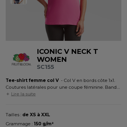
UILD YOUR BRAND
ATALOGUE
SPACES VERTS
MÉDIATHÈQUE
HASUBLE
STHÉTIQUE
ECORESPONSABLE
LUBCLASS
HAUSSURES
ÔTELLERIE
RAGHOPPERS
FIN DE SÉRIE
HEMISE
OGISTIQUE
ICONIC V NECK T
OSTUME
ANUTENTION
DEVENEZ REVENDEUR
WOMEN
COLOGIE
NFANT
ENUISIER
SC155
STEX
PONGE
ÉTALLURGIE
Tee-shirt femme col V
- Col V en bords côte 1x1.
T SI ON L'APPELAIT FRANCIS
IN DE SERIE
ÉTIERS DE LA MER
Coutures latérales pour une coupe féminine. Bande
XCD BY PROMODORO
de propreté au col. Étiquette détachable. Toucher
Lire la suite
AUTE VISIBILITE
ODE
plus doux.
ES MODULABLES
EINTRE
Tailles :
de XS à XXL
INDEN HALES
INGE DE MAISON
LOMBIER
Grammage :
150 g/m²