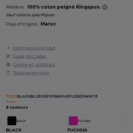
LEXFIT
ADE IN EUROPE
ROMOTIONNEL
Matière :
100% coton peigné Ringspun.
RONT ROW
O LABEL / TEAR AWAY
ESTAURATION
Sauf coloris spécifiques
Pays d’origine :
Maroc
RUIT OF THE LOOM
ANTALONS
ANTÉ
RUIT OF THE LOOM VINTAGE
OLAIRE
PORT
Informations produit
OLO
Guide des tailles
ILDAN
ULL
Origine et certificats
Téléchargements
YJAMA
ENBURY
ECYCLÉ
EROCK
TOUS
BLACK
BLUE
GREY
PINK
PURPLE
RED
WHITE
AC SHOPPING
8 couleurs
CHOOLWEAR
ACK&JONES
BLACK
FUCHSIA
OFTSHELL
ACK&JONES - BLANKS
BLACK
FUCHSIA