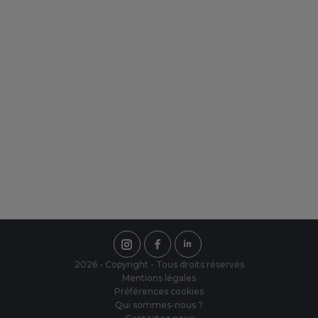
Des services personnalisés
De nouveaux services, de nouvelles
possibilités, découvrez ici ce
qu'IMBRETEX peut vous offrir de
nouveau.
Une équipe à votre écoute
Notre équipe est présente du Lundi au
Vendredi de 8h00 à 18h00, sans
interruption.
2026 - Copyright - Tous droits réservés
Mentions légales
Préférences cookies
Qui sommes-nous ?