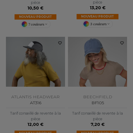
pièce
pièce
13,20 €
10,50 €
F CLOTHING
NOUVEAU PRODUIT
NOUVEAU PRODUIT
O DENIM
3 couleurs
7 couleurs
PIRO
PLASHMACS
TARWORLD
TEDMAN
TORMTECH
ATLANTIS HEADWEAR
BEECHFIELD
EE JAYS
AT316
BF105
Tarif conseillé de revente à la
Tarif conseillé de revente à la
HE ONE TOWELLING
pièce
pièce
12,00 €
7,20 €
IGER