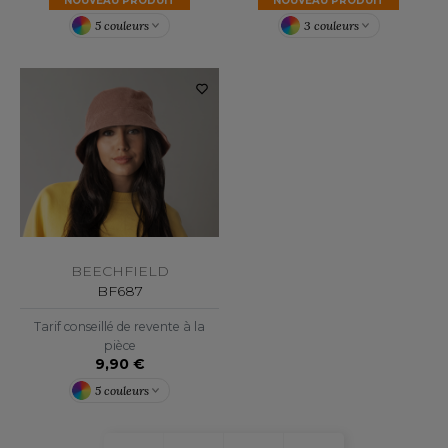
NOUVEAU PRODUIT
NOUVEAU PRODUIT
OMBO
5 couleurs
3 couleurs
OWEL CITY
ELILLA
ESTI
ESTFORD MILL
BEECHFIELD
BF687
Tarif conseillé de revente à la
OKO
pièce
9,90 €
5 couleurs