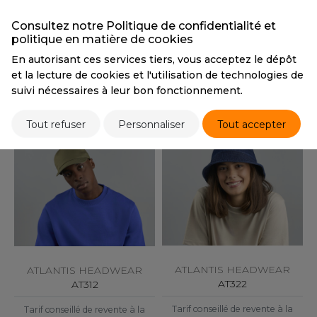
ROMODORO
BF673
AT324
Consultez notre Politique de confidentialité et
Tarif conseillé de revente à la
Tarif conseillé de revente à la
politique en matière de cookies
pièce
pièce
UADRA
7,70 €
11,30 €
En autorisant ces services tiers, vous acceptez le dépôt
et la lecture de cookies et l'utilisation de technologies de
NOUVEAU PRODUIT
NOUVEAU PRODUIT
suivi nécessaires à leur bon fonctionnement.
8 couleurs
5 couleurs
EFERENCE TEXTILE
Tout refuser
Personnaliser
Tout accepter
EGATTA
ESULT
ICA LEWIS
USSELL ATHLETIC®
USSELL ATHLETIC® COLLECTION
ATLANTIS HEADWEAR
ATLANTIS HEADWEAR
AT322
AT312
ANS ETIQUETTE
Tarif conseillé de revente à la
Tarif conseillé de revente à la