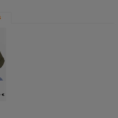
S
0 €