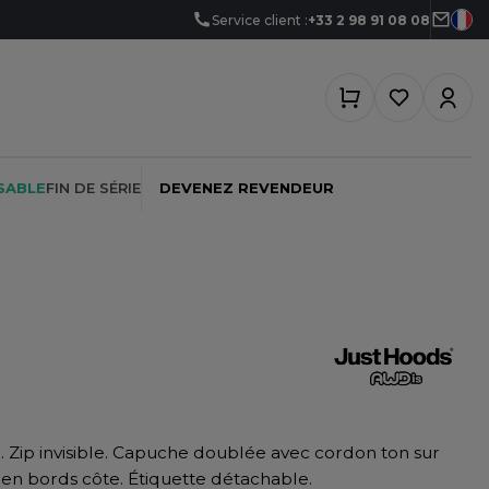
Service client :
+33 2 98 91 08 08
SABLE
FIN DE SÉRIE
DEVENEZ REVENDEUR
PEINTRE
SOFTSHELL
SF CLOTHING
PLOMBIER
SOUS-VETEMENTS
SO DENIM
PROMOTIONNEL
SPORT
SPIRO
p. Zip invisible. Capuche doublée avec cordon ton sur
RESTAURATION
SWEAT-SHIRT
SPLASHMACS
t en bords côte. Étiquette détachable.
SANTÉ
TABLIER