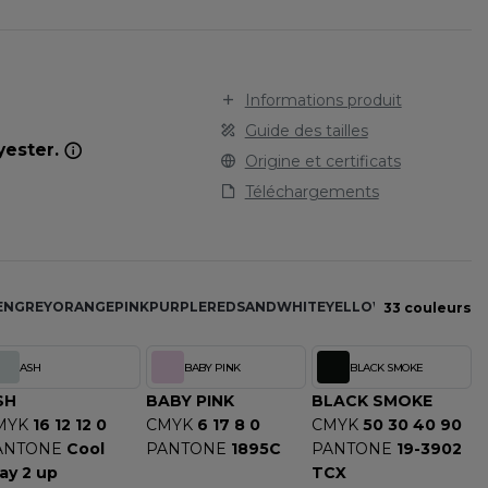
STARWORLD
SPORT
TEE-SHIRT
STEDMAN
TENUE PROFESSIONNELLE
STORMTECH
VESTE - BLOUSON
T
Informations produit
WORKWEAR
TEE JAYS
Guide des tailles
yester.
THE ONE TOWELLING
Origine et certificats
TIGER
Téléchargements
TOMBO
TOWEL CITY
V
EN
GREY
ORANGE
PINK
PURPLE
RED
SAND
WHITE
YELLOW
33 couleurs
VELILLA
VESTI
ASH
BABY PINK
BLACK SMOKE
W
SH
BABY PINK
BLACK SMOKE
WESTFORD MILL
MYK
16 12 12 0
CMYK
6 17 8 0
CMYK
50 30 40 90
Y
ANTONE
Cool
PANTONE
1895C
PANTONE
19-3902
ay 2 up
TCX
ECTION
YOKO