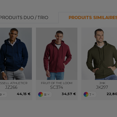
PRODUITS DUO / TRIO
PRODUITS SIMILAIRE
SSELL ATHLETIC®
FRUIT OF THE LOOM
JHK
JZ266
SC374
JK297
44,15 €
34,57 €
22,8
10
11
7