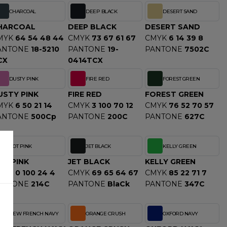
CHARCOAL
DEEP BLACK
DESERT SAND
HARCOAL
DEEP BLACK
DESERT SAND
MYK
64 54 48 44
CMYK
73 67 61 67
CMYK
6 14 39 8
ANTONE
18-5210
PANTONE
19-
PANTONE
7502C
CX
0414TCX
DUSTY PINK
FIRE RED
FOREST GREEN
USTY PINK
FIRE RED
FOREST GREEN
MYK
6 50 21 14
CMYK
3 100 70 12
CMYK
76 52 70 57
ANTONE
500Cp
PANTONE
200C
PANTONE
627C
HOT PINK
JET BLACK
KELLY GREEN
OT PINK
JET BLACK
KELLY GREEN
MYK
0 100 24 4
CMYK
69 65 64 67
CMYK
85 22 71 7
ANTONE
214C
PANTONE
BlaCk
PANTONE
347C
NEW FRENCH NAVY
ORANGE CRUSH
OXFORD NAVY