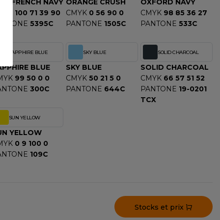
EW FRENCH NAVY
ORANGE CRUSH
OXFORD NAVY
MYK
100 71 39 90
CMYK
0 56 90 0
CMYK
98 85 36 27
ANTONE
5395C
PANTONE
1505C
PANTONE
533C
SAPPHIRE BLUE
SKY BLUE
SOLID CHARCOAL
APPHIRE BLUE
SKY BLUE
SOLID CHARCOAL
MYK
99 50 0 0
CMYK
50 21 5 0
CMYK
66 57 51 52
ANTONE
300C
PANTONE
644C
PANTONE
19-0201
TCX
SUN YELLOW
UN YELLOW
MYK
0 9 100 0
ANTONE
109C
Stocks et prix