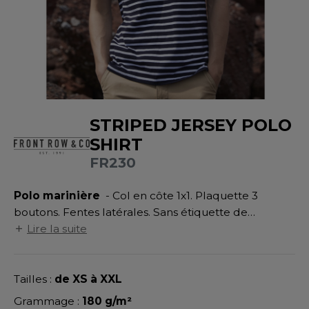
UILD YOUR BRAND
ATALOGUE
SPACES VERTS
MÉDIATHÈQUE
HASUBLE
STHÉTIQUE
ECORESPONSABLE
LUBCLASS
HAUSSURES
ÔTELLERIE
RAGHOPPERS
FIN DE SÉRIE
HEMISE
OGISTIQUE
STRIPED JERSEY POLO
OSTUME
ANUTENTION
DEVENEZ REVENDEUR
SHIRT
COLOGIE
NFANT
ENUISIER
FR230
STEX
PONGE
ÉTALLURGIE
Polo marinière
- Col en côte 1x1. Plaquette 3
T SI ON L'APPELAIT FRANCIS
IN DE SERIE
ÉTIERS DE LA MER
boutons. Fentes latérales. Sans étiquette de
XCD BY PROMODORO
marque. Double surpiqûre en bas.
Lire la suite
AUTE VISIBILITE
ODE
ES MODULABLES
EINTRE
Tailles :
de XS à XXL
INDEN HALES
INGE DE MAISON
LOMBIER
Grammage :
180 g/m²