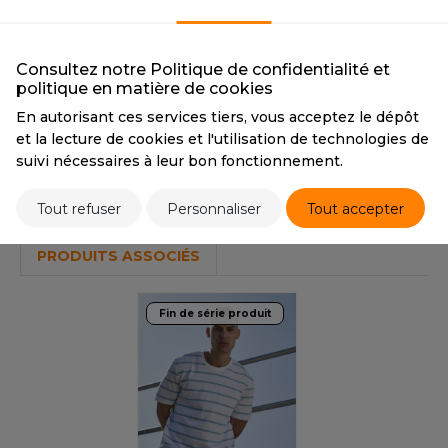
OUS-VETEMENTS
CMYK
0 0 0 0 / 96 36 0 82
CMYK
96 36 0 82 / 0 0 0 0
HK
PANTONE
White / 296C
PANTONE
296C / White
PORT
UST COOL
Consultez notre Politique de confidentialité et
WEAT-SHIRT
politique en matière de cookies
Tarif conseillé de revente à la pièce
UST HOODS
En autorisant ces services tiers, vous acceptez le dépôt
ABLIER
24,00 €
et la lecture de cookies et l'utilisation de technologies de
UST T'S
suivi nécessaires à leur bon fonctionnement.
EE-SHIRT
Stocks et prix
ENUE PROFESSIONNELLE
Tout refuser
Personnaliser
Tout accepter
ARLOWSKY
ESTE - BLOUSON
PRODUITS ASSOCIÉS
ORNTEX
ORKWEAR
Fin de série produit
ABEL SERIE
ARKWOOD