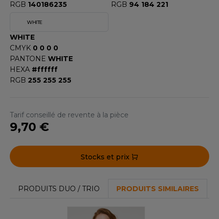
RGB
140186235
RGB
94 184 221
OMBO
WHITE
OWEL CITY
WHITE
CMYK
0 0 0 0
PANTONE
WHITE
ELILLA
HEXA
#ffffff
RGB
255 255 255
ESTI
Tarif conseillé de revente à la pièce
ESTFORD MILL
9,70 €
Stocks et prix
OKO
PRODUITS DUO / TRIO
PRODUITS SIMILAIRES