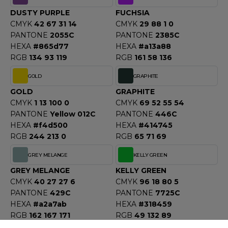
ACRON
DUSTY PURPLE
FUCHSIA
CMYK
42 67 31 14
CMYK
29 88 1 0
ANTIS
PANTONE
2055C
PANTONE
2385C
HEXA
#865d77
HEXA
#a13a88
UMBLES
RGB
134 93 119
RGB
161 58 136
GOLD
GRAPHITE
EUTRAL
GOLD
GRAPHITE
CMYK
1 13 100 0
CMYK
69 52 55 54
EW GEN
PANTONE
Yellow 012C
PANTONE
446C
HEXA
#f4d500
HEXA
#414745
EW MORNING STUDIOS
RGB
244 213 0
RGB
65 71 69
GREY MELANGE
KELLY GREEN
AREDES SEGURIDAD
GREY MELANGE
KELLY GREEN
CMYK
40 27 27 6
CMYK
96 18 80 5
ARKS
PANTONE
429C
PANTONE
7725C
HEXA
#a2a7ab
HEXA
#318459
EN DUICK
RGB
162 167 171
RGB
49 132 89