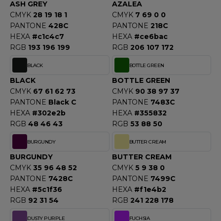
OUS-VETEMENTS
ASH GREY
AZALEA
HK
CMYK
28 19 18 1
CMYK
7 69 0 0
PORT
PANTONE
428C
PANTONE
218C
UST COOL
HEXA
#c1c4c7
HEXA
#ce6bac
WEAT-SHIRT
RGB
193 196 199
RGB
206 107 172
UST HOODS
ABLIER
BLACK
BOTTLE GREEN
UST T'S
EE-SHIRT
BLACK
BOTTLE GREEN
CMYK
67 61 62 73
CMYK
90 38 97 37
ENUE PROFESSIONNELLE
PANTONE
Black C
PANTONE
7483C
ARLOWSKY
HEXA
#302e2b
HEXA
#355832
ESTE - BLOUSON
RGB
48 46 43
RGB
53 88 50
ORNTEX
ORKWEAR
BURGUNDY
BUTTER CREAM
BURGUNDY
BUTTER CREAM
CMYK
35 96 48 52
CMYK
5 9 38 0
ABEL SERIE
PANTONE
7428C
PANTONE
7499C
ARKWOOD
HEXA
#5c1f36
HEXA
#f1e4b2
RGB
92 31 54
RGB
241 228 178
DUSTY PURPLE
FUCHSIA