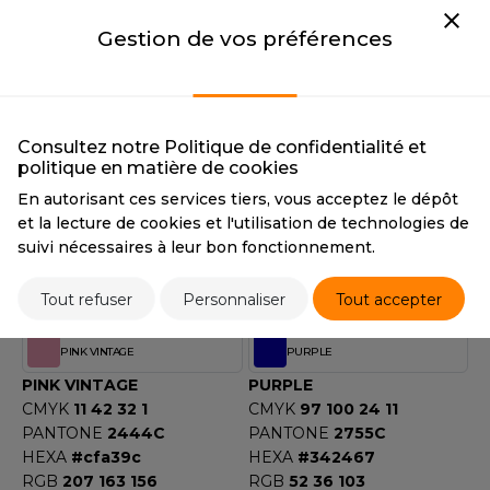
ROMODORO
LAVENDER
NAVY
Gestion de vos préférences
LAVENDER
NAVY
CMYK
30 40 0 0
CMYK
100 72 51 59
UADRA
PANTONE
264C
PANTONE
303C
HEXA
#b4a2cc
HEXA
#192e3c
RGB
180 162 204
RGB
25 46 60
Consultez notre Politique de confidentialité et
politique en matière de cookies
EFERENCE TEXTILE
ORANGE
PINK
En autorisant ces services tiers, vous acceptez le dépôt
EGATTA
ORANGE
PINK
et la lecture de cookies et l'utilisation de technologies de
CMYK
0 64 95 0
CMYK
5 21 4 0
suivi nécessaires à leur bon fonctionnement.
ESULT
PANTONE
2018C
PANTONE
2050C
HEXA
#ed7600
HEXA
#e8d4e1
Tout refuser
Personnaliser
Tout accepter
ICA LEWIS
RGB
237 118 0
RGB
232 212 225
USSELL ATHLETIC®
PINK VINTAGE
PURPLE
PINK VINTAGE
PURPLE
USSELL ATHLETIC® COLLECTION
CMYK
11 42 32 1
CMYK
97 100 24 11
PANTONE
2444C
PANTONE
2755C
HEXA
#cfa39c
HEXA
#342467
ANS ETIQUETTE
RGB
207 163 156
RGB
52 36 103