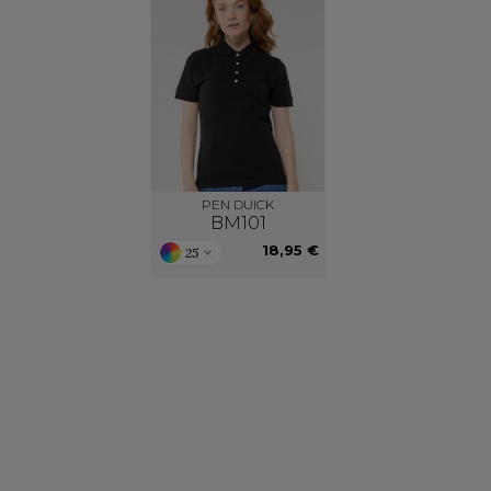
PEN DUICK
BM101
18,95 €
25
Notre engagement RSE
Retrouvez ici nos engagements RSE.
Notre action a pour but d’améliorer les
conditions de travail mais aussi notre