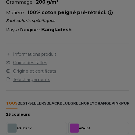
LEXFIT
Grammage :
200 g/m²
ADE IN EUROPE
ROMOTIONNEL
Matière :
100% coton peigné pré-rétréci.
RONT ROW
O LABEL / TEAR AWAY
ESTAURATION
Sauf coloris spécifiques
RUIT OF THE LOOM
ANTALONS
ANTÉ
Pays d’origine :
Bangladesh
RUIT OF THE LOOM VINTAGE
OLAIRE
PORT
OLO
Informations produit
ILDAN
Guide des tailles
ULL
Origine et certificats
YJAMA
Téléchargements
ENBURY
ECYCLÉ
EROCK
AC SHOPPING
TOUS
BEST-SELLERS
BLACK
BLUE
GREEN
GREY
ORANGE
PINK
PURPL
CHOOLWEAR
25 couleurs
ACK&JONES
OFTSHELL
ASH GREY
AZALEA
ACK&JONES - BLANKS