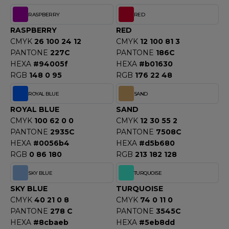
F CLOTHING
RASPBERRY
RED
RASPBERRY
RED
O DENIM
CMYK
26 100 24 12
CMYK
12 100 81 3
PANTONE
227C
PANTONE
186C
PIRO
HEXA
#94005f
HEXA
#b01630
PLASHMACS
RGB
148 0 95
RGB
176 22 48
ROYAL BLUE
SAND
TARWORLD
ROYAL BLUE
SAND
TEDMAN
CMYK
100 62 0 0
CMYK
12 30 55 2
PANTONE
2935C
PANTONE
7508C
TORMTECH
HEXA
#0056b4
HEXA
#d5b680
RGB
0 86 180
RGB
213 182 128
SKY BLUE
TURQUOISE
EE JAYS
SKY BLUE
TURQUOISE
HE ONE TOWELLING
CMYK
40 21 0 8
CMYK
74 0 11 0
PANTONE
278 C
PANTONE
3545C
IGER
HEXA
#8cbaeb
HEXA
#5eb8dd