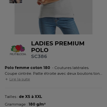
UILD YOUR BRAND
ATALOGUE
SPACES VERTS
MÉDIATHÈQUE
HASUBLE
STHÉTIQUE
ECORESPONSABLE
LUBCLASS
HAUSSURES
ÔTELLERIE
RAGHOPPERS
FIN DE SÉRIE
HEMISE
OGISTIQUE
LADIES PREMIUM
OSTUME
ANUTENTION
DEVENEZ REVENDEUR
POLO
COLOGIE
NFANT
ENUISIER
SC386
STEX
PONGE
ÉTALLURGIE
Polo femme coton 180
- Coutures latérales.
T SI ON L'APPELAIT FRANCIS
IN DE SERIE
ÉTIERS DE LA MER
Coupe cintrée. Patte étroite avec deux boutons ton
XCD BY PROMODORO
sur ton. Fentes latérales.
Lire la suite
AUTE VISIBILITE
ODE
ES MODULABLES
EINTRE
Tailles :
de XS à XXL
INDEN HALES
INGE DE MAISON
LOMBIER
Grammage :
180 g/m²