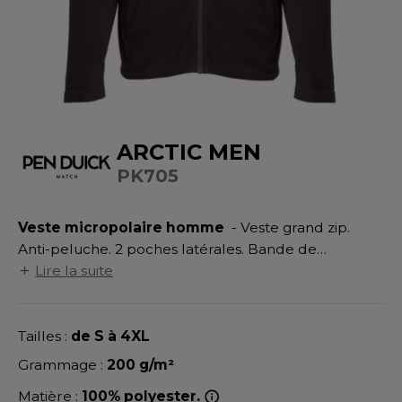
UILD YOUR BRAND
ATALOGUE
SPACES VERTS
MÉDIATHÈQUE
HASUBLE
STHÉTIQUE
ECORESPONSABLE
LUBCLASS
HAUSSURES
ÔTELLERIE
RAGHOPPERS
FIN DE SÉRIE
HEMISE
OGISTIQUE
ARCTIC MEN
OSTUME
ANUTENTION
PK705
DEVENEZ REVENDEUR
COLOGIE
NFANT
ENUISIER
STEX
Veste micropolaire homme
- Veste grand zip.
PONGE
ÉTALLURGIE
Anti-peluche. 2 poches latérales. Bande de
T SI ON L'APPELAIT FRANCIS
IN DE SERIE
ÉTIERS DE LA MER
propreté en twill.
Lire la suite
XCD BY PROMODORO
AUTE VISIBILITE
ODE
Tailles :
de S à 4XL
ES MODULABLES
EINTRE
Grammage :
200 g/m²
INDEN HALES
INGE DE MAISON
LOMBIER
Matière :
100% polyester.