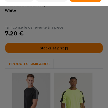
ACRON
PANTONE
13-0645TP /
White
ANTIS
UMBLES
Tarif conseillé de revente à la pièce
7,20 €
EUTRAL
Stocks et prix
EW GEN
EW MORNING STUDIOS
PRODUITS SIMILAIRES
AREDES SEGURIDAD
ARKS
EN DUICK