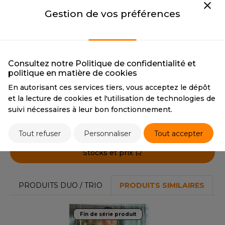
OUS-VETEMENTS
WHITE
BLACK
Gestion de vos préférences
HK
CMYK
0 0 0 0
CMYK
0 0 0 100
PORT
PANTONE
White
PANTONE
Black
UST COOL
WEAT-SHIRT
NAVY
UST HOODS
ABLIER
NAVY
Consultez notre Politique de confidentialité et
politique en matière de cookies
UST T'S
CMYK
77 62 40 72
EE-SHIRT
En autorisant ces services tiers, vous acceptez le dépôt
et la lecture de cookies et l'utilisation de technologies de
ENUE PROFESSIONNELLE
suivi nécessaires à leur bon fonctionnement.
Tarif conseillé de revente à la pièce
ARLOWSKY
33,50 €
ESTE - BLOUSON
ORNTEX
Tout refuser
Personnaliser
Tout accepter
ORKWEAR
Stocks et prix
ABEL SERIE
PRODUITS DUO / TRIO
PRODUITS SIMILAIRES
ARKWOOD
Fin de série produit