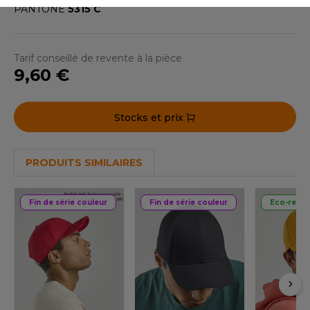
ACRON
PANTONE
5315 C
ANTIS
Tarif conseillé de revente à la pièce
UMBLES
9,60 €
Stocks et prix
EUTRAL
EW GEN
PRODUITS SIMILAIRES
EW MORNING STUDIOS
Fin de série couleur
Fin de série couleur
Eco-resp
AREDES SEGURIDAD
ARKS
EN DUICK