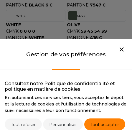
OUS-VETEMENTS
PANTONE
BLACK 6 C
PANTONE
7547 C
HK
PORT
WHITE
OLIVE
UST COOL
WEAT-SHIRT
WHITE
OLIVE
CMYK
0 0 0 0
CMYK
53 45 54 39
UST HOODS
ABLIER
PANTONE
WHITE
PANTONE
418 C
UST T'S
EE-SHIRT
RED
BURGUNDY
Gestion de vos préférences
RED
BURGUNDY
ENUE PROFESSIONNELLE
CMYK
20 100 80 10
CMYK
43 81 47 58
ARLOWSKY
PANTONE
200 C
PANTONE
7638 C
ESTE - BLOUSON
ORNTEX
DARK GREY
ROYAL
Consultez notre Politique de confidentialité et
ORKWEAR
politique en matière de cookies
DARK GREY
ROYAL
CMYK
65 57 47 46
CMYK
96 71 13 2
En autorisant ces services tiers, vous acceptez le dépôt
ABEL SERIE
PANTONE
2336 C
PANTONE
7687 C
et la lecture de cookies et l'utilisation de technologies de
suivi nécessaires à leur bon fonctionnement.
ARKWOOD
LIGHT GREY
LIGHT GREY
Tout refuser
Personnaliser
Tout accepter
CMYK
0 0 0 40