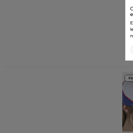
FLEXFIT
M
C
FRONT ROW
MACRON
e
E
l
n
Fi