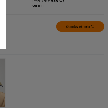
PANTONE
654 C /
WHITE
Stocks et prix