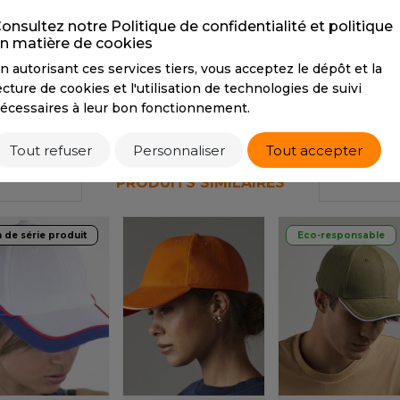
PANTONE
296 C /
PANTONE
200 C /
C
S
WHITE
WHITE
onsultez notre Politique de confidentialité et politique
n matière de cookies
SANS ETIQUETTE
n autorisant ces services tiers, vous acceptez le dépôt et la
Tarif conseillé de revente à la pièce
ecture de cookies et l'utilisation de technologies de suivi
5,95 €
écessaires à leur bon fonctionnement.
Tout refuser
Personnaliser
Tout accepter
PRODUITS SIMILAIRES
n de série produit
Eco-responsable