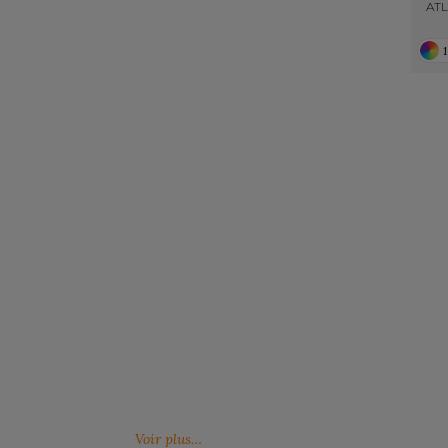
AT
1
Notre engagement RSE
Retrouvez ici nos engagements RSE. Notre
Venez feuille
action a pour but d’améliorer les conditions de
catalogues 
travail mais aussi notre environnement.
Voir plus…