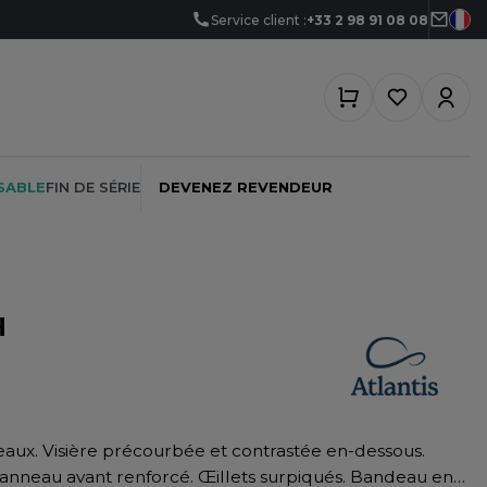
Service client :
+33 2 98 91 08 08
SABLE
FIN DE SÉRIE
DEVENEZ REVENDEUR
H
PEINTRE
SOFTSHELL
SF CLOTHING
PLOMBIER
SOUS-VETEMENTS
SO DENIM
PROMOTIONNEL
SPORT
SPIRO
RESTAURATION
SWEAT-SHIRT
SPLASHMACS
 Panneau avant renforcé. Œillets surpiqués. Bandeau en
SANTÉ
TABLIER