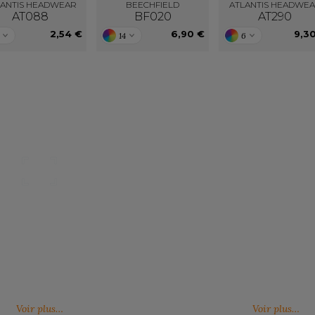
LANTIS HEADWEAR
BEECHFIELD
ATLANTIS HEADWE
AT088
BF020
AT290
2,54 €
6,90 €
9,3
14
6
Nos catalogues
Des services person
ter, télécharger et découvrir nos
De nouveaux services, de nouvell
(catalogue général, catalogues
découvrez ici ce qu'IMBRETEX pe
d'influence,…)
de nouveau.
Voir plus…
Voir plus…