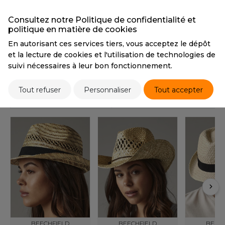
OUS-VETEMENTS
HK
Consultez notre Politique de confidentialité et
PORT
Tarif conseillé de revente à la pièce
politique en matière de cookies
11,10 €
UST COOL
WEAT-SHIRT
En autorisant ces services tiers, vous acceptez le dépôt
UST HOODS
et la lecture de cookies et l'utilisation de technologies de
ABLIER
suivi nécessaires à leur bon fonctionnement.
Stocks et prix
UST T'S
EE-SHIRT
Tout refuser
Personnaliser
Tout accepter
PRODUITS SIMILAIRES
ENUE PROFESSIONNELLE
ARLOWSKY
ESTE - BLOUSON
ORNTEX
ORKWEAR
ABEL SERIE
ARKWOOD
BEECHFIELD
BEECHFIELD
BEECH