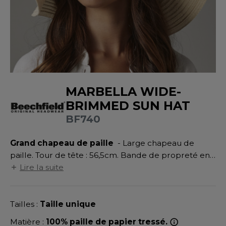
UILD YOUR BRAND
ATALOGUE
SPACES VERTS
MÉDIATHÈQUE
HASUBLE
STHÉTIQUE
ECORESPONSABLE
LUBCLASS
HAUSSURES
ÔTELLERIE
RAGHOPPERS
FIN DE SÉRIE
HEMISE
OGISTIQUE
MARBELLA WIDE-
OSTUME
ANUTENTION
DEVENEZ REVENDEUR
BRIMMED SUN HAT
COLOGIE
NFANT
ENUISIER
BF740
STEX
PONGE
ÉTALLURGIE
Grand chapeau de paille
- Large chapeau de
T SI ON L'APPELAIT FRANCIS
IN DE SERIE
ÉTIERS DE LA MER
paille. Tour de tête : 56,5cm. Bande de propreté en
XCD BY PROMODORO
polyester. Calotte ronde.
Lire la suite
AUTE VISIBILITE
ODE
ES MODULABLES
EINTRE
Tailles :
Taille unique
INDEN HALES
INGE DE MAISON
LOMBIER
Matière :
100% paille de papier tressé.