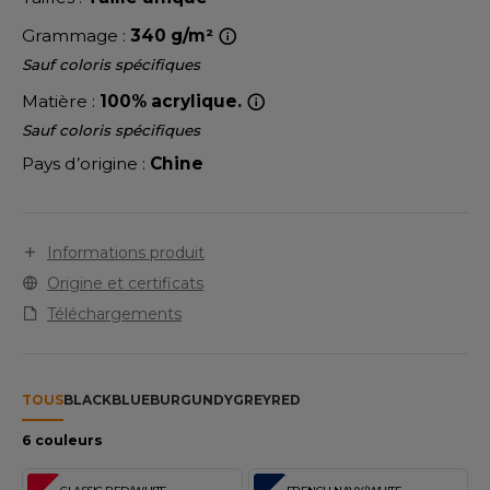
LEXFIT
ADE IN EUROPE
ROMOTIONNEL
Grammage :
340 g/m²
RONT ROW
O LABEL / TEAR AWAY
ESTAURATION
Sauf coloris spécifiques
RUIT OF THE LOOM
ANTALONS
ANTÉ
Matière :
100% acrylique.
Sauf coloris spécifiques
RUIT OF THE LOOM VINTAGE
OLAIRE
PORT
Pays d’origine :
Chine
OLO
ILDAN
ULL
Informations produit
YJAMA
Origine et certificats
ENBURY
Téléchargements
ECYCLÉ
EROCK
AC SHOPPING
TOUS
BLACK
BLUE
BURGUNDY
GREY
RED
CHOOLWEAR
ACK&JONES
6 couleurs
OFTSHELL
ACK&JONES - BLANKS