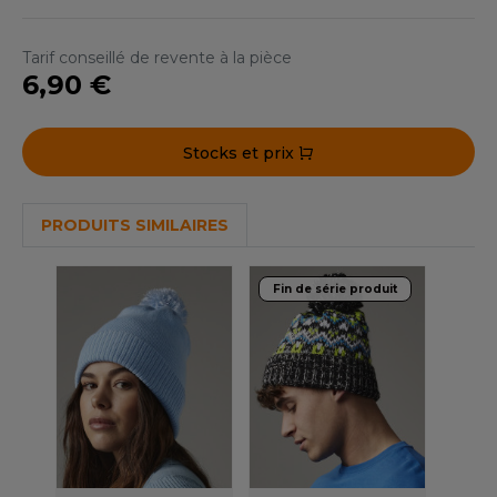
ACRON
Tarif conseillé de revente à la pièce
ANTIS
6,90 €
UMBLES
Stocks et prix
EUTRAL
PRODUITS SIMILAIRES
EW GEN
EW MORNING STUDIOS
Fin de série produit
AREDES SEGURIDAD
ARKS
EN DUICK