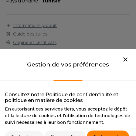
LEXFIT
Pays d’origine :
Tunisie
ADE IN EUROPE
ROMOTIONNEL
RONT ROW
O LABEL / TEAR AWAY
ESTAURATION
RUIT OF THE LOOM
Informations produit
ANTALONS
ANTÉ
Guide des tailles
RUIT OF THE LOOM VINTAGE
OLAIRE
PORT
Origine et certificats
Téléchargements
OLO
ILDAN
Gestion de vos préférences
ULL
TOUS
BLACK
WHITE
YJAMA
ENBURY
2 couleurs
ECYCLÉ
Consultez notre Politique de confidentialité et
EROCK
politique en matière de cookies
AC SHOPPING
BLACK
WHITE
En autorisant ces services tiers, vous acceptez le dépôt
BLACK
WHITE
CHOOLWEAR
et la lecture de cookies et l'utilisation de technologies de
CMYK
0 0 0 100
CMYK
0 0 0 0
ACK&JONES
suivi nécessaires à leur bon fonctionnement.
PANTONE
Black
PANTONE
White
OFTSHELL
ACK&JONES - BLANKS