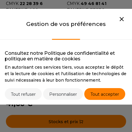
OUS-VETEMENTS
CMYK
22 28 39 6
CMYK
49 46 81 41
HK
PANTONE
466
PANTONE
7757C
PORT
UST COOL
VINTAGE OXFORD NAVY
VINTAGE BLACK
Gestion de vos préférences
WEAT-SHIRT
VINTAGE OXFORD NAVY
VINTAGE BLACK
UST HOODS
ABLIER
CMYK
98 85 36 27
CMYK
35 0 0 100
PANTONE
534C
PANTONE
446
UST T'S
EE-SHIRT
Consultez notre Politique de confidentialité et
VINTAGE LIGHT GREY
VINTAGE BROWN
politique en matière de cookies
ENUE PROFESSIONNELLE
VINTAGE LIGHT GREY
VINTAGE BROWN
ARLOWSKY
En autorisant ces services tiers, vous acceptez le dépôt
CMYK
0 0 0 40
CMYK
0 45 46 81
ESTE - BLOUSON
et la lecture de cookies et l'utilisation de technologies de
PANTONE
Warm Grey 2C
PANTONE
7518C
ORNTEX
suivi nécessaires à leur bon fonctionnement.
ORKWEAR
Tout refuser
Personnaliser
Tout accepter
Tarif conseillé de revente à la pièce
ABEL SERIE
41,60 €
ARKWOOD
Stocks et prix