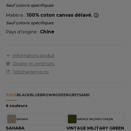
LEXFIT
ADE IN EUROPE
ROMOTIONNEL
Sauf coloris spécifiques
RONT ROW
Matière :
100% coton canvas délavé.
O LABEL / TEAR AWAY
ESTAURATION
Sauf coloris spécifiques
RUIT OF THE LOOM
ANTALONS
ANTÉ
Pays d’origine :
Chine
RUIT OF THE LOOM VINTAGE
OLAIRE
PORT
OLO
Informations produit
ILDAN
ULL
Origine et certificats
Téléchargements
YJAMA
ENBURY
ECYCLÉ
EROCK
TOUS
BLACK
BLUE
BROWN
GREEN
GREY
SAND
AC SHOPPING
6 couleurs
CHOOLWEAR
ACK&JONES
SAHARA
VINTAGE MILITARY GREEN
OFTSHELL
ACK&JONES - BLANKS
SAHARA
VINTAGE MILITARY GREEN