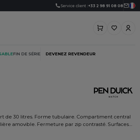
Service client :
+33 2 98 91 08 08
SABLE
FIN DE SÉRIE
DEVENEZ REVENDEUR
PEINTRE
SOFTSHELL
SF CLOTHING
PLOMBIER
SOUS-VETEMENTS
SO DENIM
PROMOTIONNEL
SPORT
SPIRO
lière amovible. Fermeture par zip contrasté. Surfaces
RESTAURATION
SWEAT-SHIRT
SPLASHMACS
 14x14cm.
SANTÉ
TABLIER