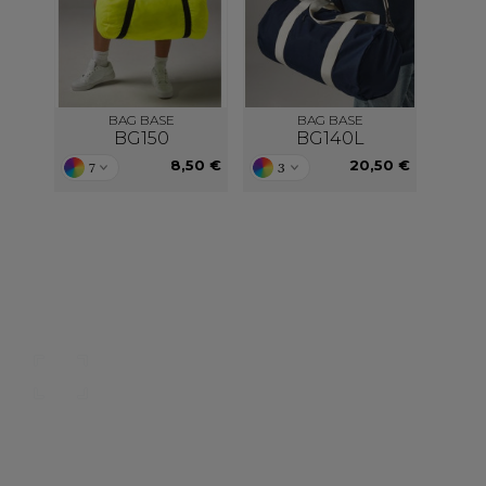
BAG BASE
BAG BASE
BG150
BG140L
8,50 €
20,50 €
7
3
Nos catalogues
Des services person