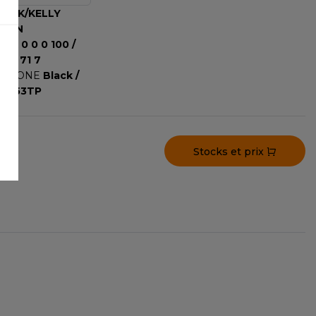
LACK/KELLY
REEN
MYK
0 0 0 100 /
 22 71 7
ANTONE
Black /
-6153TP
Stocks et prix