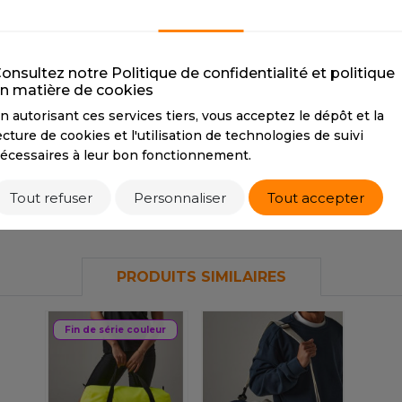
S
BLACK/SILVER
BLACK/RED
B
CMYK
0 0 0 100 / 0
CMYK
0 0 0 100 / 8
G
SANS ETIQUETTE
0 0 11
100 69 2
C
onsultez notre Politique de confidentialité et politique
PANTONE
Black /
PANTONE
Black /
85
n matière de cookies
16-3907TP
18-1664TP
P
n autorisant ces services tiers, vous acceptez le dépôt et la
17
ecture de cookies et l'utilisation de technologies de suivi
écessaires à leur bon fonctionnement.
Tarif conseillé de revente à la pièce
18,50 €
Tout refuser
Personnaliser
Tout accepter
PRODUITS SIMILAIRES
Fin de série couleur